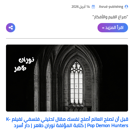
Asrud-publishing
14 أبريل 2026
"صراع القيم والأفكار"
اقرأ المزيد »
قبل أن تصلح العالم أصلح نفسك مقال تحليلي فلسفي لفيلم K-
Pop Demon Hunters | كتابة المؤلفة نوران طاهر | دار أسرد