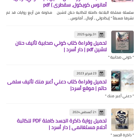
أمانوس كويكول، سقطري ) pdf
سلسلة مملكة البلاغة كاملة للكاتبة حنان لاشين مكونة من أربع روايات قد تم
نشرها مسبقاً " إيكادولي ، أوبال ، أمانوس…
31 يوليو 2025
تحميل وقراءة كتاب كوني صحابية تأليف حنان
لاشين pdf | دار أسرد |
" كوني صحابية "
23 فبراير 2023
تحميل وقراءة كتاب دعني أعبر منك تأليف سلمى
حاتم | موقع أسرد|
" دعني أعبر منك "
21 أغسطس 2024
تحميل رواية ذاكرة الجسد كاملة PDF للكاتبة
أحلام مستغانمي | دار أسرد |
" ذاكرة الجسد "