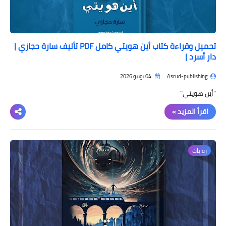
تحميل وقراءة كتاب أين هويتي كامل PDF تأليف سارة حجازي |
دار أسرد |
Asrud-publishing
04 يونيو 2026
"أين هويتي"
اقرأ المزيد »
روايات