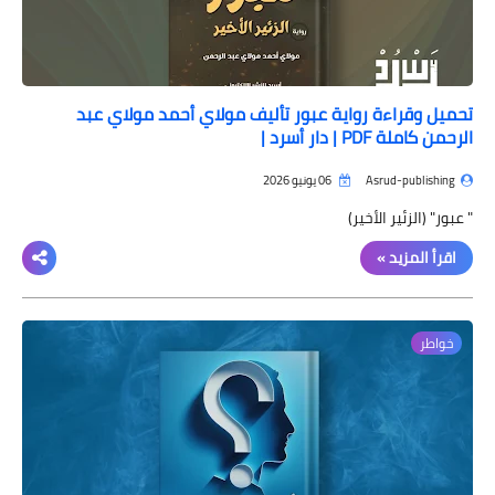
تحميل وقراءة رواية عبور تأليف مولاي أحمد مولاي عبد
الرحمن كاملة PDF | دار أسرد |
Asrud-publishing
06 يونيو 2026
" عبور" (الزئير الأخير)
اقرأ المزيد »
خواطر