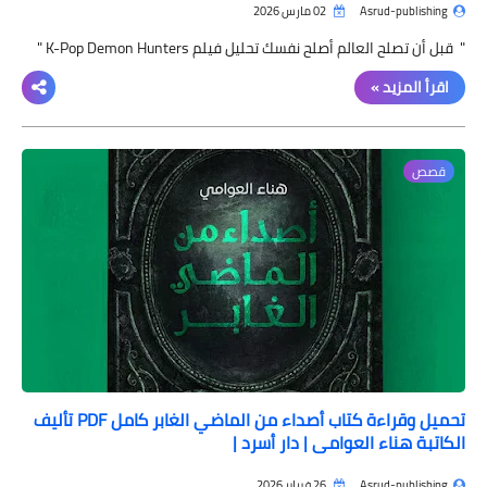
Asrud-publishing
02 مارس 2026
" قبل أن تصلح العالم أصلح نفسك تحليل فيلم K-Pop Demon Hunters "
اقرأ المزيد »
قصص
تحميل وقراءة كتاب أصداء من الماضي الغابر كامل PDF تأليف
الكاتبة هناء العوامي | دار أسرد |
Asrud-publishing
26 فبراير 2026