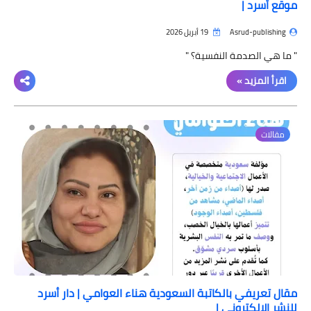
موقع أسرد |
قصص
قصة خطايا العذارى pdf كاملة تأليف
Asrud-publishing
19 أبريل 2026
شيرين رضا موقع أسرد
" ما هي الصدمة النفسية؟ "
اقرأ المزيد »
مقالات
مقال تعريفي بالكاتبة السعودية هناء العوامي | دار أسرد
للنشر الإلكتروني |