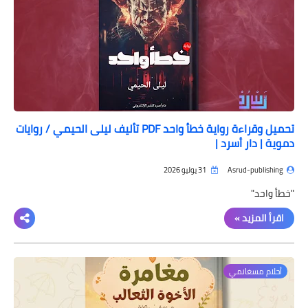
تحميل وقراءة رواية خطأ واحد PDF تأليف ليلى الحيمي / روايات
دموية | دار أسرد |
Asrud-publishing
31 يوليو 2026
"خطأ واحد"
اقرأ المزيد »
أحلام مسغانمي