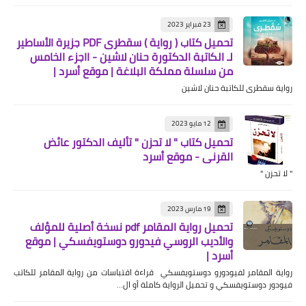
23 فبراير 2023
تحميل كتاب ( رواية ) سقطرى PDF جزيرة الأساطير
لـ الكاتبة الدكتورة حنان لاشين - ااجزء الخامس
من سلسلة مملكة البلاغة | موقع أسرد |
رواية سقطرى للكاتبة حنان لاشين
12 مايو 2023
تحميل كتاب " لا تحزن " تأليف الدكتور عائض
القرني - موقع أسرد
" لا تحزن "
19 مارس 2023
تحميل رواية المقامر pdf نسخة أصلية للمؤلف
والأديب الروسي فيدورو دوستويفسكي | موقع
أسرد |
رواية المقامر لفيودورو دوستويفسكي قراءة اقتباسات من رواية المقامر للكاتب
فيودور دوستويفسكي و تحميل الرواية كاملة أو ال…