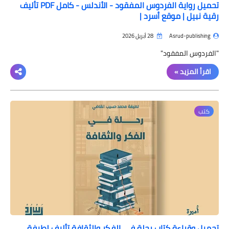
تحميل رواية الفردوس المفقود - الأندلس - كامل PDF تأليف
رقية نبيل | موقع أسرد |
Asrud-publishing
28 أبريل 2026
"الفردوس المفقود"
اقرأ المزيد »
كتب
تحميل وقراءة كتاب رحلة في الفكر والثقافة تأليف لطيفة