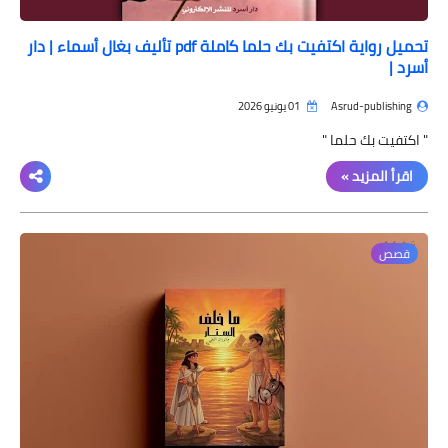
تحميل رواية اكتفيت بك حلما كاملة pdf تأليف بغال أسماء | دار
أسرد |
Asrud-publishing
01 يونيو 2026
" اكتفيت بك حلما "
اقرأ المزيد »
قصص