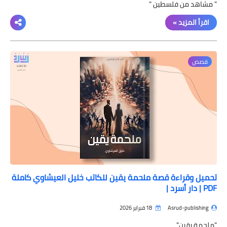
" مشاهد من فلسطين "
اقرأ المزيد »
قصص
تحميل وقراءة قصة ملحمة يقين للكاتب خليل العيشاوي كاملة
PDF | دار أسرد |
Asrud-publishing
18 فبراير 2026
"ملحمة يقين"