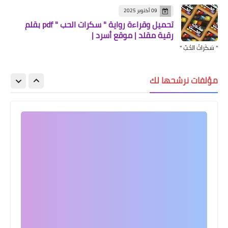
09 أكتوبر 2025
تحميل وقراءة رواية " سكرات الحب " pdf بقلم
رقية مقلد | موقع أسرد |
" سَكَراتُ الحُبِّ "
قصص
تحميل قصة أرباب الشوارع تأليف الكاتب
مؤلفات نرشحها لك
محمود فكري | موقع أسرد |