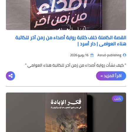
القصة الكاملة خلف كتابة رواية أصداء من زمن آخر للكاتبة
هناء العوامي | دار أسرد |
Asrud-publishing
16 يونيو 2026
" كيف نشأت رواية أصداء من زمن آخر للكاتبة هناء العوامي "
اقرأ المزيد »
كتب
ملخصات
ملخص رواية الجريمة والعقاب كامل إعداد
فرح ابراهيم | موقع أسرد |