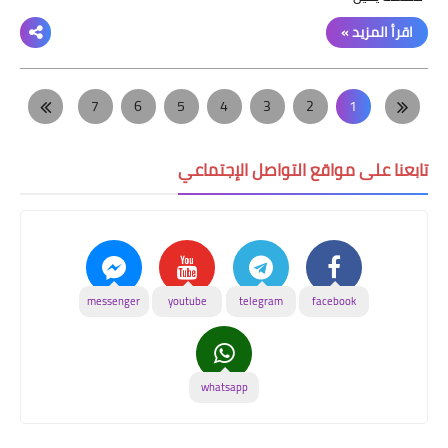
اقرأ المزيد »
7
6
5
4
3
2
1
14
13
12
11
10
9
8
تابعنا على مواقع التواصل الإجتماعي
15
messenger
youtube
telegram
facebook
whatsapp