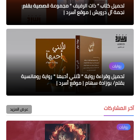
تحميل كتاب " ذات الرفيف " مجموعة قصصية بقلم
نجمة آل درويش | موقع أسرد |
روايات
تحميل وقراءة رواية " لأنني أحبها " رواية رومانسية
بقلم/ بوزادة سهام | موقع أسرد |
آخر المشاركات
عرض المزيد
روايات