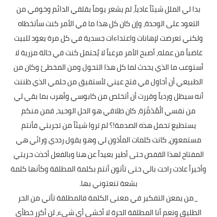
بدا لي الملل شيئاً عادياً، لم يشعر يوماً بقلقي الدائم وخوفي من
التعود على الوحدة، وإن كان كل هذا ما في الأمر كنت سأتخطاه
ولكني تعرضت لإهانات واعتداءات جسدية في كل مرة يعود للبيت
غاضباً من عمله، أصبح الأمر مرعباً لا يُحتمل كنت في حالة مزرية لا
أستوعب ما الذي يحدث لما كل هذا التحول ومن المخطئ وكان من
الطبيعي أن أحاول في فتح عيني لأستفيق من حلمي الذي ظننت
أنه سيظل وردياً وقررت أن أتخلص من كابوسي وأهرب بما بقي لي
من نفسي اَلْمُدَمَّرَة، كان طلاقي هو الحل الوحيد، فمن منكم
يستطيع تحمل هذه الصدمة!؟ لم تروا شيئاً من تجربتي فأنتم
مستمعون، كانت كلمات المأذون لي وهو يقول رددي ورائي هي
المفتاح لهذا القفص حتى أطير بعيداً عن هنا وبالفعل أخذت حريتي
وأخيراً عادت راحت بالي حتى تأتون أنتم بكلمة المطلقة وكأنها كلمة
بشعة تنعتوني بها.
_من يمعن التفكير في معنى الكلمة فالمطلقة تأتي من الحر
الطليق ونعم أنا المطلقة الحرة لا أخشى أي شيء، لن أكرر خطأي