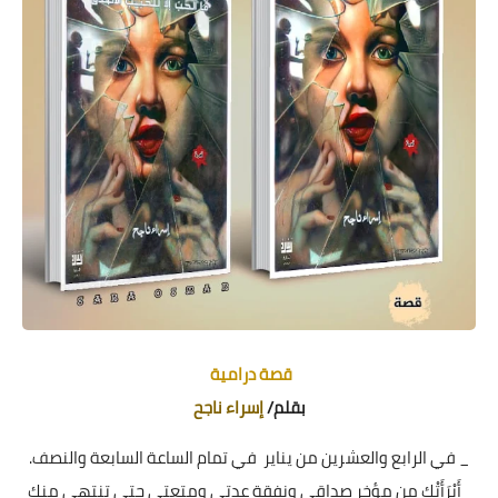
قصة درامية
بقلم/
إسراء ناجح
_ في الرابع والعشرين من يناير في تمام الساعة السابعة والنصف.
_أَبْرَأَتْك من مؤخر صداقي ونفقة عدتي ومتعتي حتى تنتهي منك