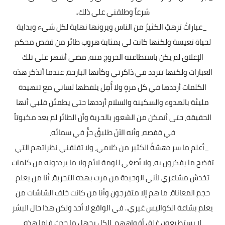
شرعاً وطلقني علي ذلك..
_عباراتُ ترهبُ الكثيرُ من الناس ويرونها نهاية لكل شيء وبداية
لحياة تعيسة ولكنها كانت لي بمثابة هروب طائر من قفص محكم
الإغلاق لم يكن باستطاعته الخروج منه، مضي أشهر على تلك
العبارات ولكنها تتردد في ذاكرتي وكأنها البارحة، عندما أتذكر هذه
الكلمات أرددها في كل مرةٍ ولا أُمِل يلفظها لساني مع تنهيدة
مليئة بالهدوء والسكينة والسلام أرددها حتى يطمئن قلبي أنها
الحقيقة، حتى أتمكن من الشعور بالحرية وأن الطائر لم يعد مكبوتاً
في قفصه، وأنه الآنَ طليقٌ حرٌّ في سمائه،
_أعلم ما سر دهشةُ الكثير من كلامي، ولا تقلقني نظراتهم التي
تفضح ما يفكرون به، ولا أصغي للومة لائم ولا ما يرددونه من كلمات
تخدش مشاعري لأني الوحيدة من مرت بهذه التجربة، أنا من يعلم
حجم المعاناة، ما هم إلا متفرجون وأنا من كانت خلف الشاشات من
يعلم بشاعة الكواليس غيري.. في الواقع لا أحد ولكن هذا حال البشر
لا يستطيعون غلق أفواههم، الكل يجهل ما حدث فلما هذه