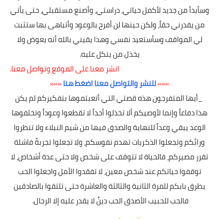
وسأبدأ من جديد لأكمل حياتي، دراستي، وأصنع مستقبلي، حتى يأتي
من يقدرني حقاً، ولكن حينها لن أفرح بالوعود وأتباهى بها ستثبت
لي المواقف وسأستعيد نفسي وهذا يقيني بالله أنه يعوض ولا
يخذل من يتكل عليه.
انشر معنا على الموقع وتواصل معنا.
»»»
للنشر والتواصل معنا اضغط هنا
«««
_أيها المتفرجون هذه قصتي التي أتعبتموها بتفكيركم لم يكن
هذا دفاعاً وإنما لأوصيكم ألا تخذلوا أحداً لا تقطعوا وعوداً وتخلفوها
الوعد يبقي وعداً للنهاية والصدق فيها من شيم النبلاء ولا تنظروا
ورائكم وتجعلوا الذكريات تهدم نفوسكم، ولا تجعلوا تجربةً فاشلة
تقرر مصيركم، فالحياة لا تتوقف على شخص ولا حتى عدة أشخاص، لا
توقفوا حياتكم عند شخص معين، لا تفقدوا الأمل واجعلوا الحب
يطرق بابكم للمرة الثانية والثالثة والعاشرة حتى تلتقوا بالصادقين
فالحب للحبيب الأصدق الحب دينٌ لا يقدر عليه إلا الرجال.