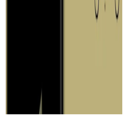
مقالات
مقال"تأثير التكنولوجيا على المجتمع "
بقلم/ رقية محمد الطائي | موقع أسرد |
روايات
تحميل وقراءة رواية كراثيانا مجانا تأليف
الكاتبة أخريب أميرة | دار أسرد |