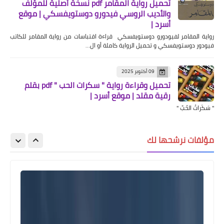
تحميل رواية المقامر pdf نسخة أصلية للمؤلف
والأديب الروسي فيدورو دوستويفسكي | موقع
أسرد |
رواية المقامر لفيودورو دوستويفسكي قراءة اقتباسات من رواية المقامر للكاتب
فيودور دوستويفسكي و تحميل الرواية كاملة أو ال…
09 أكتوبر 2025
تحميل وقراءة رواية " سكرات الحب " pdf بقلم
رقية مقلد | موقع أسرد |
" سَكَراتُ الحُبِّ "
مؤلفات نرشحها لك