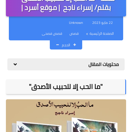
مقالات
بقلم/ ‏إسراء ‏ناجح ‏ | موقع أسرد |
كتب
22 مايو 2023
Unknown
قصائد
الصفحة الرئيسية
قصص
قصص فصحى
دورة - كورس - تعليم
الحجم
الكتابة
محتويات المقال
"ما الحب إلا للحبيب الأصدق"