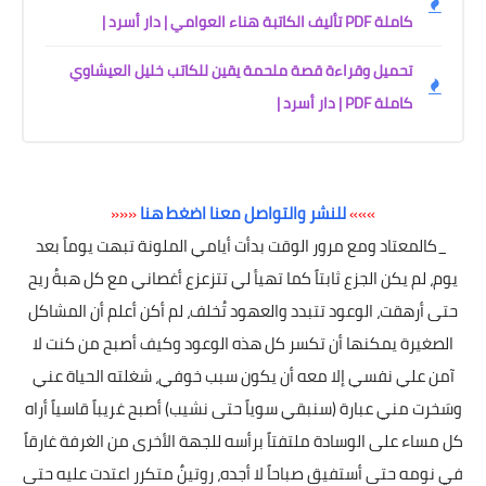
كاملة PDF تأليف الكاتبة هناء العوامي | دار أسرد |
تحميل وقراءة قصة ملحمة يقين للكاتب خليل العيشاوي
كاملة PDF | دار أسرد |
»»»
للنشر والتواصل معنا اضغط هنا
«««
_كالمعتاد ومع مرور الوقت بدأت أيامي الملونة تبهت يوماً بعد
يوم، لم يكن الجزع ثابتاً كما تهيأ لي تتزعزع أغصاني مع كل هبةُ ريح
حتى أرهقت، الوعود تتبدد والعهود تُخلف، لم أكن أعلم أن المشاكل
الصغيرة يمكنها أن تكسر كل هذه الوعود وكيف أصبح من كنت لا
آمن علي نفسي إلا معه أن يكون سبب خوفي، شغلته الحياة عني
وسَخرت مني عبارة (سنبقي سوياً حتى نشيب) أصبح غريباً قاسياً أراه
كل مساء على الوسادة ملتفتاً برأسه للجهة الأخرى من الغرفة غارقاً
في نومه حتى أستفيق صباحاً لا أجده، روتينٌ متكرر اعتدت عليه حتى