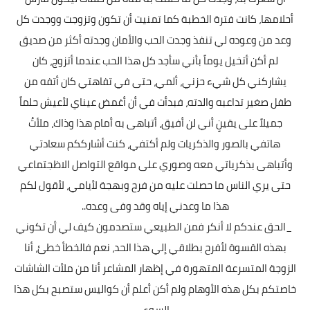
أحلامها، كانت فترة الخطبة كما تمنيت أن تكون وتزوجت ووجدت كل
وعد من وعوده لي تنفذ وجدت الحب والأمان وجدته أكثر من صديق
لم أكن أتخيل يوماً بأني سأجد كل هذا الحب عندما أتزوج، كان
يشاركني كل شيء حزني، ألمي، حتى في تفاهتي كان أتفه من
طفل صغير تداعبه والدته، فبدأت في أن أغمض عيناي لأعيش حلماً
جميلاً على يقينٍ أني لن أفيق، أتباهى به أمام هذا وذاك، ملأتُ
هاتفي بالصور والذكريات ولم أكتفي، كنت أشارككم سعادتي
وأتباهى بذكرياتي معه وصوري على مواقع التواصل الاظجتماعي
حتى يري الناس ما حصلت عليه من فرح وبهجة لأيامي، لأقول لكم
هذا ما وعدني إياه وقد وفى وعده..
_الحق عندكم لا أنكر فمن الطبيعي ستصدمون كيف لي أن تكوني
بهذه القسوة لأفرح بطلاقي إلي هذا الحد، نعم فالخطأ خطئ، أنا
الزوجة المتسرعة المتهورة في إظهار المشاعر أنا من ملأت الشاشات
خاصتكم بكل هذه الأوهام ولم أكن أعلم أن كواليس ستصبح بكل هذا
السوء.