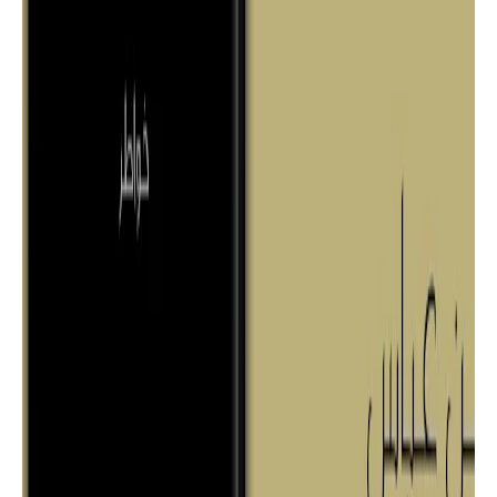
روايات
تحميل وقراءة رواية " وكان الشيطان ملاكًأ
" كاملة PDF تأليف الكاتبة مؤمنة محمود
| دار أسرد |