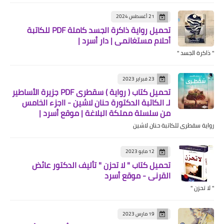
21 أغسطس 2024
تحميل رواية ذاكرة الجسد كاملة PDF للكاتبة
أحلام مستغانمي | دار أسرد |
" ذاكرة الجسد "
23 فبراير 2023
تحميل كتاب ( رواية ) سقطرى PDF جزيرة الأساطير
لـ الكاتبة الدكتورة حنان لاشين - ااجزء الخامس
من سلسلة مملكة البلاغة | موقع أسرد |
رواية سقطرى للكاتبة حنان لاشين
12 مايو 2023
تحميل كتاب " لا تحزن " تأليف الدكتور عائض
القرني - موقع أسرد
" لا تحزن "
19 مارس 2023