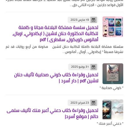
الأول قواعد جارتين - الجزء الثاني دق…
19 مارس 2023
تحميل سلسة مملكة البلاغة مجانا و كاملة
للكاتبة الدكتورة حنان لاشين ( ايكادولي، اوبال،
أمانوس كويكول، سقطري ) pdf
سلسلة مملكة البلاغة كاملة للكاتبة حنان لاشين مكونة من أربع روايات قد تم
نشرها مسبقاً " إيكادولي ، أوبال ، أمانوس…
31 يوليو 2025
تحميل وقراءة كتاب كوني صحابية تأليف حنان
لاشين pdf | دار أسرد |
" كوني صحابية "
23 فبراير 2023
تحميل وقراءة كتاب دعني أعبر منك تأليف سلمى
حاتم | موقع أسرد|
" دعني أعبر منك "