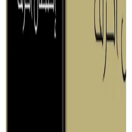
pdf تأليف الكاتبة رُميساء فتحي | دار أسرد
|
قصص
تحميل وقراءة قصة بائع الحلوى كاملة
PDF تأليف جواد عامر | دار أسرد |