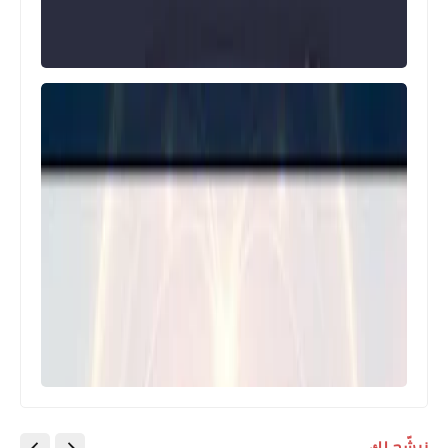
نرشّح لك