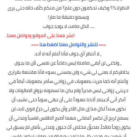
النظرات!!؟ وكيف تحكمون دون علم؟ من منكم كلّف حاله حتى يرى
ويسمع حقيقةَ ما صار⁦!
..... الكل صامت لا يوجد جواب.
انشر معنا على الموقع وتواصل معنا.
»»»
للنشر والتواصل معنا اضغط هنا
«««
_لا أنتظر أي جواب فأنا أعلم أنه لا أحد.
_ولكني لن أبقي صامتة ليس دفاعاً عن نفسي لأن ما يجول
بخاطركم لا يعني لي شيء ولن يمسني بسوء فأنا مقتنعة بقراري
وأعلم أنه كما مررت بصعوبات في زواجي سأمر بصعوبات أيضاً في
حريتي، زواجي ليس مدبراً ولم يكن ما تسمونه بزواج الصالونات ولا
أنكر أني أحببته، أخذنا عهوداً على أن نبقي سوياً حتى نشيب أن
نكون سنداً لكل منا إن مال الآخر وأن يكون لي جزعٌ قوي ثابت لن
يسمح لريح أن تكسر أغصاني مهما أصبح الطقس قاسياً وعدني أن
يكون زوجاً صالحاً، صديقٌ مخلص، أبٌ حنون، وعدني بأمان لم يسبق لي
أن شعرت به، وجدت كل ما حلمت به فتاة من صفات ليكون فارس