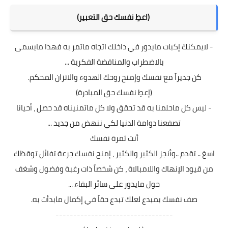
(اعطِ نفسك حق التعبير)
- لايمكنكَ إكبات مايدور في داخلك اتجاه ماتمر به فهذا مايسمى
بالاضطراب والمناقضة الفكرية ...
كن جديراً مع نفسك وإمنح روحك الهدوء والاتزان المحكم.
(إعطِ نفسك حق المبادرة)
- ليس كل ماحلمنا به قد تحقق ولا كل ماتمنيناه قد حصل ، أحيانا
تصفعنا دوامة الدنيا لكي ننهض من جديد ...
أنت ثمرة نفسك
اسعَ .. تقدم ..وأنجز الكثير والكثير ، إمنح نفسك جرعة تفائل توقظك
من قيود الإنهاك واللامبالاة ، كن شخصاً ذات رغبة وفضول وشغف
حول مايدور على سائر البقاء ...
صف نفسك بمبدع لعلك تبدع حقاً في إكمال مابدأت به.
---------------------------------