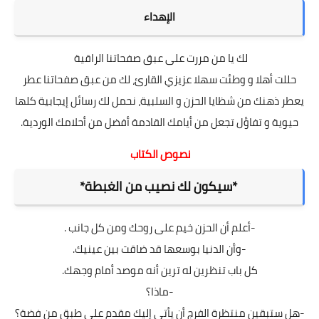
الإهداء
لك يا من مررت على عبق صفحاتنا الراقية
حللت أهلا و وطئت سهلا عزيزي القارئ، لك من عبق صفحاتنا عطر
يعطر ذهنك من شظايا الحزن و السلبية، نحمل لك رسائل إيجابية كلها
حيوية و تفاؤل تجعل من أيامك القادمة أفضل من أحلامك الوردية.
نصوص الكتاب
*سيكون لك نصيب من الغبطة*
-أعلم أن الحزن خيم على روحك ومن كل جانب .
-وأن الدنيا بوسعها قد ضاقت بين عينيك.
كل باب تنظرين له ترين أنه موصد أمام وجهك.
-ماذا؟
-هل ستبقين منتظرة الفرج أن يأتي إليك مقدم على طبق من فضة؟