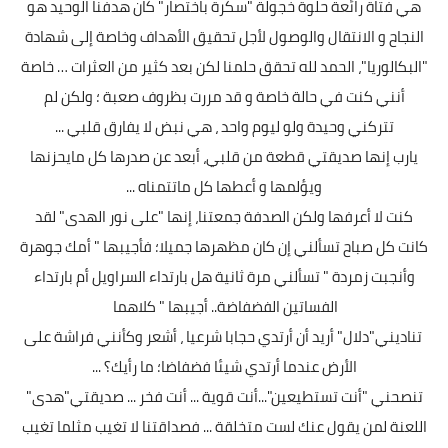
هي فتاة رائعة حلوة خجولة "سكّرة باختصار" كان هدفنا الوحيد هو
النجاح و الانتقال والوصول لأجل تحقيق الأهداف وخاصة إلى شهادة
"البكالوريا"، الحمد لله تحقق حلمنا لكن بعد كثير من العثرات … خاصة
أنني كنت في حالة خاصة و قد مررت بظروف صعبة ؛ ولكن لم
تتركني وحيدة ولو ليوم واحد ، هي نبض لا يفارق قلبي ...
يارب إنها صديقتي قطعة من قلبي، أبعد عن صدرها كل مايحزنها
ويؤلمها و أعطها كل ماتتمناه ...
كنت لا أعرفها ولكن الصدفة جمعتنا، إنها "على نور الهدى" لقد
كانت كل صباح تسألني إن كان مظهرها جميلا؛ فأجيبها " أمك جوهرة
وأنجبت زمردة " تسألني مرة ثانية هل بارتداء السراويل أم بارتداء
الفساتين الفضفاضة.. أجيبها " كلاهما
تناديني"دلال" أريد أن أرتدي حجابا شرعيا ، أشعر وكأنني فراشة على
الأرض عندما أرتدي شيئا فضفاضا؛ ما رأيك؟ ...
تنصحني "أنت تستطيعين"...أنت قوية ... أنت فخر ... صديقتي"هدى"
اللعنة لمن يقول عنك لست متخلقة ... فصداقتنا لا تغيب مثلما تغيب