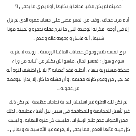
خطيئة لم يكن مذنبا قطعا بارتكابها ، أولا يدري ما يخفى !؟
أيام مرت عجاف ، وقت من الدهر مضى على حساب عمره الذي لم يزل
إلا في أوجه ، فكرته الوحيدة التي ما تبرح عقله تدمره و تميته موتا
شنيعا ، أنه فاشل و وجوده عالة و عدم ...
يرى نفسه بقبح وحوش عصابات المافيا الروسية ... رويده لا يغرنه
سوء و هول ؛ فعسر الحال ، هاهو الآن يكشّر عن أنيابه من وراء
ضحكة هستيرية بلهاء ، أتظنه فقد أعصابه ؟! بلا بل اكتشف لتوه أنه
قد نجى من وقوع كارثة محتمة ، و أن فشله ما كان إلا إنذارا ليوقظه
من غفوته ...
لم تكن تلك العثرة غير استبشار لبداية نجاحات عظيمة ، لم يكن ذلك
غير تأهيل للمجابهة و للمكافحة في سبيل نيل أشياء عظيمة .. لذلك
فمن الصواب عدم ظلم الإشارات ، فليست كل عثرة النهاية ، و ليست
كل خيبة مآلها العدم ، فما يخفى لا يعرفه غير الله سبحانه و تعالى ...