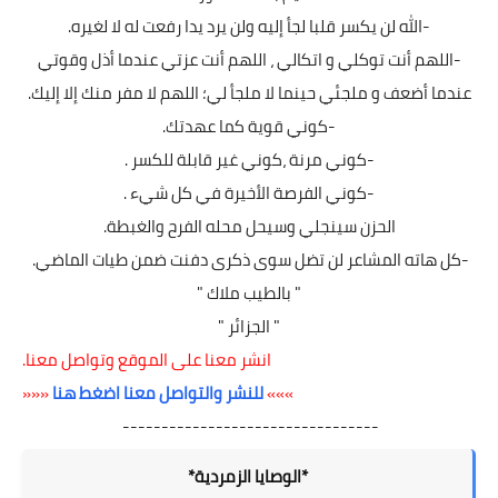
-الله لن يكسر قلبا لجأ إليه ولن يرد يدا رفعت له لا لغيره.
-اللهم أنت توكلي و اتكالي ، اللهم أنت عزتي عندما أذل وقوتي
عندما أضعف و ملجئي حينما لا ملجأ لي؛ اللهم لا مفر منك إلا إليك.
-كوني قوية كما عهدتك.
-كوني مرنة ،كوني غير قابلة للكسر .
-كوني الفرصة الأخيرة في كل شيء .
الحزن سينجلي وسيحل محله الفرح والغبطة.
-كل هاته المشاعر لن تضل سوى ذكرى دفنت ضمن طيات الماضي.
" بالطيب ملاك "
" الجزائر "
انشر معنا على الموقع وتواصل معنا.
»»»
للنشر والتواصل معنا اضغط هنا
«««
---------------------------------
*الوصايا الزمردية*