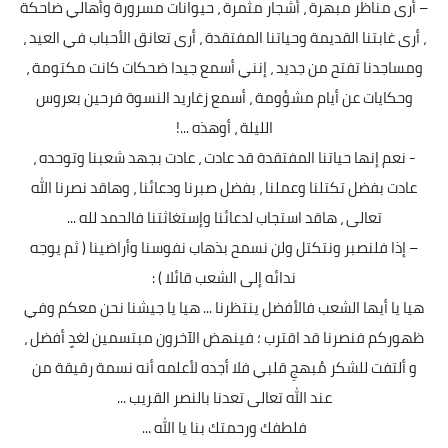
– أرى مناظر مبهرة ، أشجار مثمرة ، حيوانات مسرورة وأهالي ضاحكة
، أرى غابتنا القديمة وحياتنا المفتقدة ، أرى تعانق الأحباب في العيد ،
ومساجدنا تفتح من جديد ، إنني أسمع جيدا ضحكات كانت مكتومة ،
وحكايات عن أيام مشؤومة ، أسمع زغاريد النسوة فرحين بعروس
الليلة ، أوهذه ...!
- نعم إنها حياتنا المفتقدة قد عادت ، عادت بجهد شعبنا وتوحده ،
عادت بفضل تكتلنا وعملنا ، بفضل صبرنا ودعائنا ، وهاقد نصرنا الله
تعالى ، هاقد استجاب لدعائنا وإستغاثتنا فالحمد لله ...
– إذا فلنصبر ونتكتل ولن نسمح بذهاب نفوسنا وأراضينا ( ثم يوجه
ندائه إلى الشعب قائلا ) :
هيا يا أيها الشعب فالأفضل ينتظرنا ... هيا يا جيشنا نحن معكم وفي
ظهوركم فنصرنا قد اقترب ؛ فينهض الآخرون مبتسمين لغدٍ أفضل ،
و ألتفت للشكر مُبهجِ قلبي فلا أجده لأعلمه أنه نسمة رقيقة من
عند الله تعالى تعدنا بالنصر القريب ...
فلطفك ورحمتك بنا يا الله ...