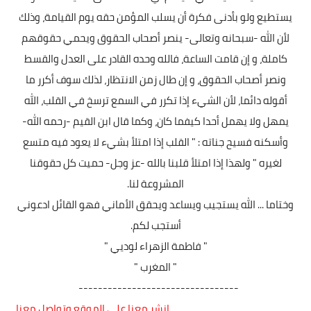
يستطيع ولو بأدنى فكرة أن يسلب المؤمن حقه يوم القيامة، وذلك
لأن الله -سبحانه وتعالى- ينصر أصحاب الحقوق ويحمي حقوقهم
كاملة، و إن قامت الساعة، فالله وحده القادر على العدل والقسط
ونصر أصحاب الحقوق، و إن طال زمن الانتظار، لذلك سوف أكرر ما
أقوله دائما، لأن الشيء إذا تكرر في السمع ترسخ في القلب، الله
يمهل ولا يهمل أحدا كيفما كان، وكما قال ابن القيم -رحمه الله-
وأسكنه فسيح جناته : " القلب إذا امتلأ بشيء لا يعود فيه متسع
لغيره " ولهذا إذا امتلأ قلبنا بالله -عز وجل- حميت كل حقوقنا
المشروعة لنا.
وختاما ... الله يستجيب ويساعد ويحقق الأماني فهو القائل ادعوني
أستجب لكم.
" فاطمة الزهراء لوديي "
" المغرب "
---------------------------------
انشر معنا على الموقع وتواصل معنا.