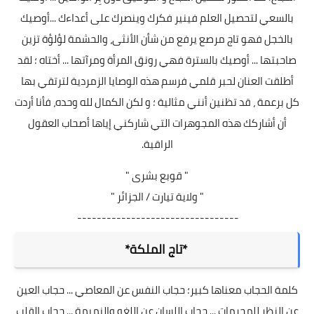
بالسعي لتحصيل العلم فينير فكرك وينصرك على أعداءك ...أوصيك
بالخجل فهو تاج مرصع يرفع من شأن الأنثى، والحشمة لؤلؤة تزين
صاحبتها ... أوصيك بالسترة فهي رونق المرأة ومرآتها ... أختاه ؛ لقد
أطلقت العنان لحبر قلمي فرسم هذه الوصايا الزمردية لترتقي بها
كل برعمة ، قد تظنين أنني مثالية ؛ و لكن الكمال لله وحده، فأنا أردت
أن أشاركك هذه المجوهرات التي شاركني إياها أصحاب العقول
الراقية.
" قوبع بشرى "
" ولاية تيارت / الجزائر "
---------------------------------
*تاج الملكة*
كلمة الحجاب معناها كبير؛ حجاب النفس عن المعاصي ... حجاب العين
عن النظر للمحرمات ... حجاب اللسان عن اللغو والنميمة ... حجاب القلب