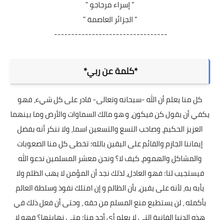
" إسراء مرجاجو "
" الجزائر العاصمة "
---------------------------------
*كلمة عن ربي*
كل منا يعلم أن الله -سبحانه وتعالى- قادر على كل شيء، فهو
يكفي أن يقول كن فيكون، و هو مالك السماوات والأرض وما بينهما
العزيز الحكيم، وصاحب التسع والتسعين اسما، ولا ننكر أنه بفضل
إيماننا الجازم والقائم على اليقين بالله؛ تخطى كل منا الصعوبات
والمشاكل والهموم، كيف لا؟ ونحن معشر المسلمين ندعو الله
فيستجيب لنا؛ فهو العادل، لذلك نجد أن المؤمن لا يهب الظلم ولا
يأبه به، لأنه على يقين، بأن الظالم و إن امتلك نفوذ وسلطة العالم
بأكمله ، لن يستطيع منع المسلم من حقه ، وحتى أن فعل ذلك في
هذه الدنيا الفانية التي لا يعلم أي أحد منا؛ متى نهايتها؟ فهو لا