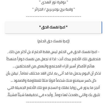
" بوقرة نور الهدى "
" ولاية برج بوعريريج / الجزائر "
---------------------------------
* اعطِ نفسك الحق *
(إعطِ نفسك حق الحلم)
- اعطِ نفسك الحق في الحلم، ليس فقط الحلم لا بل أكثر من ذلك ،
فتحقيق تلك الأحلام بيدك أنت ؛ لذا لا تجعل من نفسك خواراً منهكاً
هائم الأفكار أسير لآراء المجتمع والبعض من المتخلفين ...
تذكر أن اليوم يحمل ما قد أتى به، لكن الغد مختلف تماماً ، تيقن بأن
كل كسر سيصنع منك شخصاً قويًا مثلاً للمقاومة والصمود ...
أنجز ما يدور في زوايا عقلك و انسجم مع تلك الأحلام الجميلة التي
تليق بك والتي طمحتَ لها دوماً ، وأبدء في تحقيقها شيئاً فشيئاً.
---------------------------------