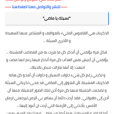
»»»
للنشر والتواصل معنا اضغط هنا
«««
*نسيتك يا ماضي*
الذكريات هي القاموس المليء بالمواقف و المشاعر، منها السعيدة
و الأخرى السيئة ...
فكل مرة يؤلمني أن أتذكر كل ما مررت به من المصاعب المشينة ...
يؤلمني أن أعيش نفس العذاب كل مرة أتذكر فيها رغم انها مضت و
انتهت؛ إلا أنها مازالت تنبض بالحياة...
و لكنني رغم كل شيء حاولت النسيان و حاولت أن أمحو كل هاته
الذكريات المشينة، لأن الشوق إلى الماضي قد محى ذكرياتي السيئة
و تضخمت الجميلة منها كل مرة أحن لتلك الصور الجميلة، منها أن
أحن إلى طفولتي ، فقد أردت دائما أن يسافر بي الزمن ليرجعني لزمان
الأمس؛ يأخذني إلى الأزمنة التي أردت ان أعود إليها...
أما الحاضر و المستقبل هما أيضا من ماضي و هذا بعد المرور بهم ؛