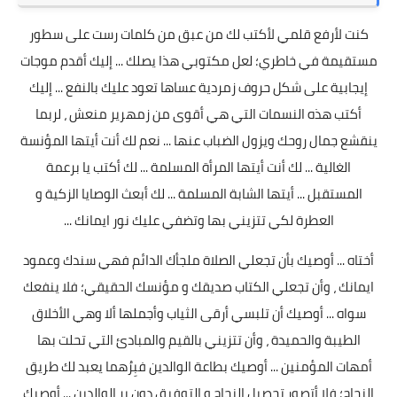
كنت لأرفع قلمي لأكتب لك من عبق من كلمات رست على سطور
مستقيمة في خاطري؛ لعل مكتوبي هذا يصلك ... إليك أقدم موجات
إيجابية على شكل حروف زمردية عساها تعود عليك بالنفع ... إليك
أكتب هذه النسمات التي هي أقوى من زمهرير منعش ، لربما
ينقشع جمال روحك ويزول الضباب عنها ... نعم لك أنت أيتها المؤنسة
الغالية ... لك أنت أيتها المرأة المسلمة ... لك أكتب يا برعمة
المستقبل ... أيتها الشابة المسلمة ... لك أبعث الوصايا الزكية و
العطرة لكي تتزيني بها وتضفي عليك نور ايمانك ...
أختاه ... أوصيك بأن تجعلي الصلاة ملجأك الدائم فهي سندك وعمود
ايمانك ، وأن تجعلي الكتاب صديقك و مؤنسك الحقيقي؛ فلا ينفعك
سواه ... أوصيك أن تلبسي أرقى الثياب وأجملها ألا وهي الأخلاق
الطيبة والحميدة ، وأن تتزيني بالقيم والمبادئ التي تحلت بها
أمهات المؤمنين ... أوصيك بطاعة الوالدين فبِرُهما يعبد لك طريق
النجاح؛ فلا أتصور تحصيل النجاح و التوفيق دون بِر الوالدين ... أوصيك