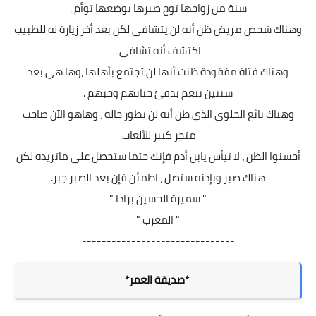
سنة من زواجها توج صبرها بوضعها توأم .
وهناك شخص مريض ظن أنه لن يتشافى لكن بعد أخر زيارة له للطبيب
اكتشف أنه تشافى .
وهناك فتاة مفقودة ظنت أنها لن تجتمع بأهلها ،وها هي بعد
سنتين تنعم بدفئ حنانهم وحبهم .
وهناك بائع الحلوى الذي ظن أنه لن يطور حاله ، وهاهو الآن صاحب
متجر كبير للألعاب.
أحسنوا الظن ، لا تيأس يابن أدم فإنك حتما ستحصل على ماتريده لكن
هناك صبر وبإدنه ستصل ، اطمئن فإن بعد الصبر جبر.
" سميرة الحسين برادا "
" المغرب "
-------------------------------
*صديقة العمر*