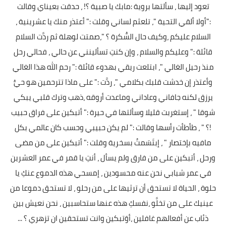
تعود إليها ، سألتها بروية :مابك يا صبية ؟! ، حدقت بعيناي وقالت
:"أولا ألقي التحية "، تلعثم لساني وقلت :" أعتذر منك يا عشرينية ،
السلام عليكم ،وكيف حال السُّكرة ؟ "،صمتت لوهلة ثم ردَّت السلام
قائلة :" وعليكم والسلام ، وإن كنتِ تسألينني عن حالي ، فحالي رحل
منذ رحيل الغالي "، ابتلعت ريقي بهدوء قائلة :" رحم الله هذا الغالي
وأعتذر إن خدشت قلبك بكلامي "، ردَّت :" على ماذا تترحمين هو حيُّ
يرزق لكنه جافاني وعاداني وماعدت أروقه ،ذهب وترك قلبي يبكي
شوقا " ، إستغربت قليلا وسألتها في حيرة :" أتبكين على فراق حبيب
!؟ " ، طأطأت رأسها وقالت :" لم يكن حبيبي وحسب كان عالمي بكل
مافيه بإختصار " ، إبتَسَمتُ بسخرية وقلت :" أتبكين على من مضى
ورحل ، أتبكين على من فارق ولم يسأل ، أنتِ يا قمر في عمر العشرين
في عمر شبابي نحن عنه محسودين ، إمسحي هذه الدموع عنكِ يا
حلوة ، الحياة لا تستحق أن ترثيها على من رحلو ، لا تستحق دموعا من
عينيك على من تخلَّو ،نفسكِ هذه عنها ستحاسبين ، نحن نعيش بين
ذئاب عن أفعالهم غافلين ،أوَتبكين وانت تستحقين ان تزهري ؟ ...