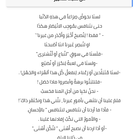
لسنَا نخوضُ صِرَاعاً في هذهِ الدُنْيا
حتىَ نتَنافس بمُوجِب الانْتِصَار هكذَا
- " فقط ! لِنُصبحَ أَخْيَرَ وأَجْدَر من غيرنا َ`
او لنُبصِر غَيرناَ اننَا أصّبحنَا
-فلَسنَا في سوقٍ "لنُباع أو لُنُشترىَ"
-ولسنَا في لعبةُ لِنحْرَز أو نُضيّع
-لسنَا مُتَبَلَّدين أو رَعُناء، لِنفعلُ كُل هذا ألهُرَاء والجَهْل! .
-فلتلبَثُوا برهةٌ وأبصروا ماذا حَصَل !
- نحنُ نحَيِا من أجلِ اثمنا فحَسبْ
فلمَ علينا أن نلتَهي بأمورِ غيرناَ ، نثْني هَذا ونحْتَقَر ذاكَ َ!
- فأذا ما أردنا أن نتَنافس، لنتَنافس " بالأِحسانِ.
- والأمورُ التي تكُبُ إفادتها عَلينا .
-أو أذا اردنا أن نصبح أَسْنَى " لنُكُن أَسْنَى"
مِڼ ذَاتنا الرثة.