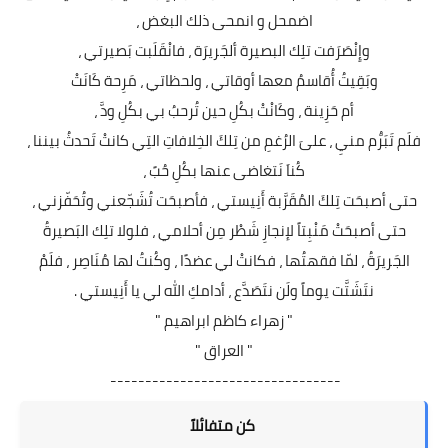
اضمحل و انمحى ذلك البغض ،
وإِنْصَرَفت تلِك البصيرة ألجَريرَة ، فانْقَلَبت بَصيرتي ،
وبَقِيتُ أُقاسمُ معها أوقاتي ، ولحظاتي ، مَرِحة كَانَتْ
أم حَزِينة ، وكَانْتْ بكُلِ حين تُرحبُ بي بكُلِ ودَّ ،
فلَم تَبَرُّم منيِ ، علىَ الرُغمِ من تِلكَ الخِلافاتِ التِي كانتْ تَحدثُ بيننا ،
كُناَ نَتغاضى عنها بكُلِ حُبً ،
حتى أصبحَت تِلكَ المُقَرَّبة أَنِيستي ، فأصبحَت تُشَجّعني وتُحَفّزني ،
حتى أصبحَتْ مَنْبِتاً لإنجازِ شَطْر مِن أحلامي ، فلولا تلِك البَصيرةُ
الجَريرَةُ ، لمّا فقهتُها ، فكانتْ لي عضدًا ، وكُنتُ لها مُنَاصِر ، فلَمْ
نتَشَتَّت يوماً ولَن نتَصَدَّع ، أدامكِ الله لي يا أَنِيستي .
" زهراء كاظم ابراهيم "
" العراق "
---------------------------------
كن متفائلاً