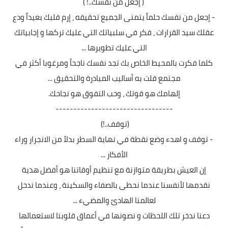
( إجعل من نفسك..! )
- إجعل من نفسك حلماً يتمنى الجميع تحقيقه ، إرم قلبك بعيداً ودع
عقلك سيد القرارات ، فكر في سلبياتك التي عليك تركها و إجابياتك
التي عليك تطويرها ...
كلما فكرت بالمحيط الخاص بك تجد نفسك ناجحاً ومرغوبا أكثر في
مجتمع قلت به أساليب المبادرة والتحقيق ...
إلهامك هو قوتك ، وحب التفوق هو نجاحك.
---------------------------------
(توقف..!)
- توقف و اهدء وضع نقطة في نهاية السطر بدلاً من الانجرار وراء
الأفكار ...
إن العيش بطريقة متوازنة مع تنظيم أوقاتنا هو أفضل هدية
نقدمها لأنفسنا عندما نحظى بالصفاء والسكينة ، وعندما ندخل
لعالمنا الهادئ والمضيء ...
دعنا ندخر تلك اللحظات و نصونها في أعماق قلوبنا لاستعمالها