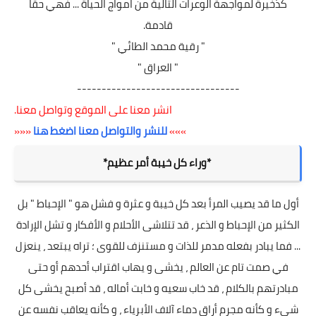
كذخيرة لمواجهة الوعرات التالية من امواج الحياة ... فهي حقاً
قادمة.
" رقية محمد الطائي "
" العراق "
---------------------------------
انشر معنا على الموقع وتواصل معنا.
»»»
للنشر والتواصل معنا اضغط هنا
«««
*وراء كل خيبة أمر عظيم*
أول ما قد يصيب المرأ بعد كل خيبة و عثرة و فشل هو " الإحباط " بل
الكثير من الإحباط و الذعر ، قد تتلاشى الأحلام و الأفكار و تشل الإرادة
... فما يبادر بفعله مدمر للذات و مستنزف للقوى ؛ تراه يبتعد ، ينعزل
في صمت تام عن العالم ، يخشى و يهاب اقتراب أحدهم أو حتى
مبادرتهم بالكلام ، قد خاب سعيه و خابت أماله ، قد أصبح يخشى كل
شيء و كأنه مجرم أراق دماء آلاف الأبرياء ، و كأنه يعاقب نفسه عن