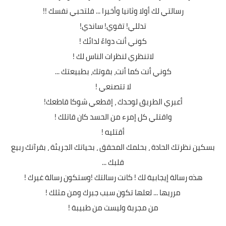
رسالتي لك أولا وثانيا وأخيرا ... فلتحبي نفسك !!
تدللي! تقوي! ساندي!
كوني أنت دواءً لدائك !
لاتنظري لنظرات الناس لك !
كوني أنت كما أنت، بقوتك، بطبيعتك ...
لا تتصنعي !
أعبري الطريق لوحدك ، إقطعي شوكا قاطعك!
واقتلي كل إمرء من الحسد كان قاتلك !
أقتليه !
بسكين نظرتك الحادة ، بحلمك المحقق ، بحياتك الجريئة ، بقرآنك ربيع
قلبك ...
هذه رسالة إيجابية لك ! كانت رسالتك !وستكون رسالة غيرك !
مرريها ... لعلها تكون سبب جبرك ومن مثلك !
من مجربة وليست من طبيبة !