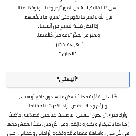
_ هي دُنيا فانية، لننشغِل بأمور تُزخر وعينا ، وتوقظ أمتنا.
فإن الله لا يُغير ما بقوم حتى يُغيروا ما بأنفُسِهم.
إذا ليكن مَنبعُ التغييرِ من أنُفسنا .
ونغيرَ من تَفَكَّر آلامه قبلَ ظُلْمتها.
" زهراء عبد جبر "
" العراق "
---------------------------------
*أنيستي*
كَانَتْ ليِ مُقَرَّبة فكنتُ أبغض عليها دون دافع أو سبب ،
وبرَغْم و ذلكَ البغض ، أراد القدر شيئا مختلفا
وأَرَاد قَدري أن تكونَ أَنِيستي ، فأصبحتْ صَدِيقتي مُصَادَفَة ، فأَدَمتُ
إِرْضاءها باسْتِمْرَار و بصُورَة دائِمَة ، وفي كُلِ حين ، كنتُ انغَمسُ معها
في كُل شيء وأَساهمُ معها عَامَّة وعُمُوم إِلْزاماتي ولحظاتي ، حتى