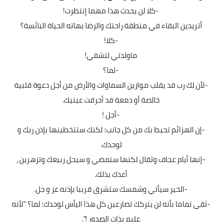
-كلا لن يحدث هذا مهما إنتظرت!
أتريدين البقاء في منطقة راحتك والرضا بهاته الحياة البائسة؟
-كلا!
ماولدتي لتشقي!
-لما؟
-لأن لك رب قد يقلب موازين السماوات والأرض من أجل دعوة قلبية
خالصة أو دمعة قد أحرقت عينيك.
-أجل !
-إن الهزائم تحيط بك من كل جانب؛ لكنك ستتخطينها بإذن ربك و
لوحدك.
-إنها أيام عجاف وثقال لكنها ستمضي و سيحل ربيعك وتزهرين ،
أعدك بذلك.
-الخير سيأتي وشمسك ستشرق قريبا بإذنه عز و جل.
-ثقي تماما بأنه لن يتركك تصارعين كل هذا اليأس لوحدك؛ لما؟ "لأنه
عليم بذات الصدور !".