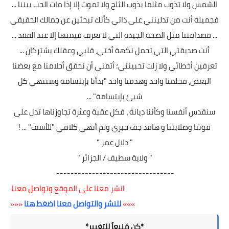
الشمس ولا تذوب مثلما يذوب الثلج ولا تموت إلا إذا مات الحب بيننا ...
فجميلة أنت من تدلينني على ذاتي كأنك تبحثين عن جمالك الحقيقي
... فصداقتنا مثل الصحة الجيدة التي لا تعرف قيمتها إلا عند الفقد ...
أنت صديقتي التي تحمل نكهة أختي، قلبي وعقلك يشتركان ...
تعرفين أخطائي ولا زلت تحبينني؛ أتمنى أن نحقق أحلامنا مع بعضنا
البعض، فحلمنا واحد وهدفنا واحد "بدأنا بإبتسامة وسننهي كل
شيئ بإبتسامة" ...
سنقدس أنفسنا وكأننا ديانة ، فكل عقبة وعثرة تجاوزناها تدل على
قوتنا وصلابتنا و هاقد جف حبري ولم أنهي كلامي "للأسف" ... !
" دلال عمر "
" ولاية سطيف / الجزائر "
---------------------------------
انشر معنا على الموقع وتواصل معنا.
»»»
للنشر والتواصل معنا اضغط هنا
«««
*كن مَنبعاً للتغيير*