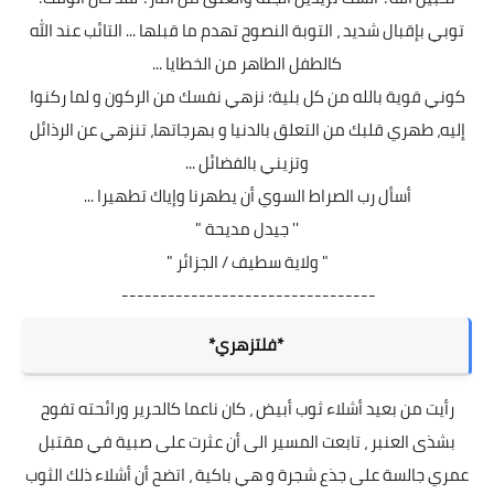
توبي بإقبال شديد ، التوبة النصوح تهدم ما قبلها ... التائب عند الله
كالطفل الطاهر من الخطايا ...
كوني قوية بالله من كل بلية؛ نزهي نفسك من الركون و لما ركنوا
إليه، طهري قلبك من التعلق بالدنيا و بهرجاتها، تنزهي عن الرذائل
وتزيني بالفضائل ...
أسأل رب الصراط السوي أن يطهرنا وإياك تطهيرا ...
'' جيدل مديحة "
" ولاية سطيف / الجزائر "
---------------------------------
*فلتزهري*
رأيت من بعيد أشلاء ثوب أبيض ، كان ناعما كالحرير ورائحته تفوح
بشذى العنبر ، تابعت المسير الى أن عثرت على صبية في مقتبل
عمري جالسة على جذع شجرة و هي باكية ، اتضح أن أشلاء ذلك الثوب