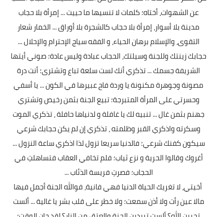
عن الشهوات، أختاه؛ كلمات لا تنسيها ما حييت ... إمرأة بلا حجاب
مدينة بلا أسوار، إمرأة بلا حجاب كالشجرة بلا أوراق ... الخمار شعار
التقوى، والإسلام برهان الحياء، و الفقه سياج الإحترام والإحلال ...
حجابك زينتك وللجنة وسيلتك، الحجاب عبادة وليس عادة؛ صوني أيتها
الشريفة جسمك ... تذكري أنك لست سلعة تباع وتشترى؛ أنت درة
مصونة وجوهرة مكنونة يا وردة فاح عبيرها في الكون ... يا أسفي
وحسرتي على المرأة المتبرجة؛ تبيع الجنة بثمن رخيص وتشتري
جهنم بثمن غال ... تنبيه لك يا غافلة و لدنياها حافلة ، تذكري الموت
وسكرته واذكري القبر وظلمته ، تذكري إن لم يكن حجابك شرعي
سيكون كفنك شرعي؛ فالدنيا سريعا تزول لذا اذكري ساعة النزول ...
أغروك وقالوا الحرية و نزع ثياب؛ فلم تخافي العقاب فتساهلتِ في
الحجاب؛ فصرتِ فريسة الذئاب ...
أخيتي، لا تغريك الحياة الدنيا فهي فانية، فوالله الجنة أجمل فيها
مالا عين رأت ولا أذن سمعت؛ ولا خطر على قلب بشر يا غالية ... ألست
تحبين الله؟ ألست تريدين الجنة والعتق من النار؟ لقد حان الوقت؛