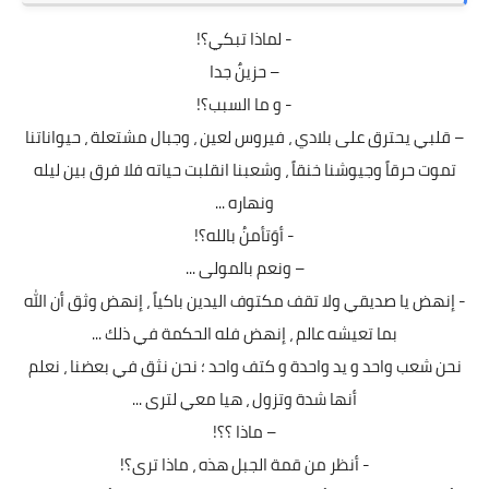
- لماذا تبكي؟!
– حزينٌ جدا
- و ما السبب؟!
– قلبي يحترق على بلادي ، فيروس لعين ، وجبال مشتعلة ، حيواناتنا
تموت حرقاً وجيوشنا خنقاً ، وشعبنا انقلبت حياته فلا فرق بين ليله
ونهاره ...
- أوَتأمنُ بالله؟!
– ونعم بالمولى ...
- إنهض يا صديقي ولا تقف مكتوف اليدين باكياً ، إنهض وثق أن الله
بما تعيشه عالم ، إنهض فله الحكمة في ذلك ...
نحن شعب واحد و يد واحدة و كتف واحد ؛ نحن نثق في بعضنا ، نعلم
أنها شدة وتزول ، هيا معي لترى ...
– ماذا ؟؟!
- أنظر من قمة الجبل هذه ، ماذا ترى؟!