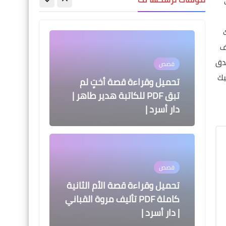
دار أسرد |
ف
صدق
قصص
يك
تحميل وقراءة قصة أختٍ لم
تبق PDF للكاتبة هدير طاهر |
دار أسرد |
قصص
تحميل وقراءة قصة الأم الثانية
كاملة PDF تأليف مروة القباني
| دار أسرد |