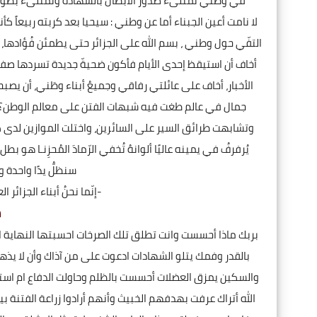
في وطني تمتلىء صدور الأبطال بالشهادة وتمتلىء بطون 
لا نامت أعين الجبناء أما عن وطني : سيحيا بعد كربته ربيعاً كأنه ل
التفّي حول وطني ، بسم الله على الجزائر حتى يطمئن فُؤادها، أ
أخاف أن استيقظ إحدى الأيام فأكون ضحيةّ جديدة تسردها صفحات
الأخبار، أخاف على عائلتي رفاقي وجميعُ أبناء وطَني، أن يص
جمال في عالم طغت فيه شبهات الفتن على معالم الوطن؟! و
وتشابهت طرائق السير على السائرين، واختلت الموازين لدى كثير من ا
يُرفرفُ في يمينه عاليًا ألوانهُ تُخفي الرّمادَ المُحزِنـا هو ب
سنظلُّ يدًا واحدة و
-إنّما نحنُ أبناء الجزائر الع
ش
بربك ماذا أحسست وانت تطلق تلك الصرخات احسبتها النهاية ا
بالقدر وفمك يتلو الشهادات ادعوت على من آذاك وأن لا ي
والسكين يمزق العضلات أحسست بالظلم وحاولت الدفاع ام اس
الله أتراك عرفت بهدفهم الخبيث وأنهم أرادوا زراعة الفتنة 