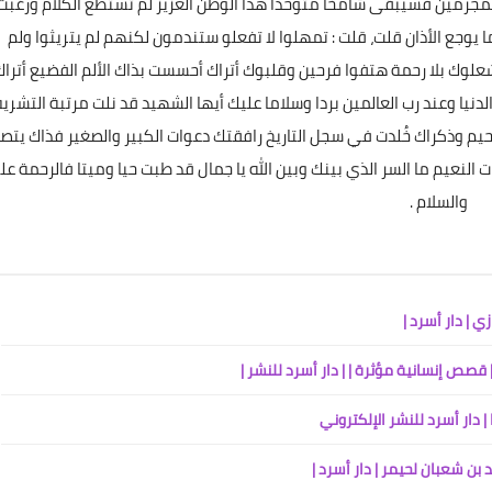
المجرمين فسيبقى شامخا متوحدا هذا الوطن العزيز لم تستطع الكلام ورغبت
يوجع الأذان قلت، قلت : تمهلوا لا تفعلو ستندمون لكنهم لم يتريثوا ولم
وك بلا رحمة هتفوا فرحين وقلبوك أتراك أحسست بذاك الألم الفضيع أتراك
دنيا وعند رب العالمين بردا وسلاما عليك أيها الشهيد قد نلت مرتبة التشري
09 أغسطس 2024
حيم وذكراك خُلدت في سجل التاريخ رافقتك دعوات الكبير والصغير فذاك يت
 النعيم ما السر الذي بينك وبين الله يا جمال قد طبت حيا وميتا فالرحمة عل
والسلام .
07 أغسطس 2024