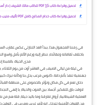
تحميل وقراءة كتاب دُرَرٌ PDF للكاتب مالك الشريف | دار أسرد |
تحميل وقراءة كتاب خدام المذابح كامل PDF تأليف منيب مختار | دار أسرد |
في زمننا المجهول هذا، يبدأ العد التنازلي عكس عقارب السا
باختلاف ثقافاته وعقائده، ننظر إليه ورغم الألم بأمل واسع 
مدى الحياة. بالضبط إ
في ليلة من ليالي الصيف، في العاشر أوت من يوم الثلاثاء، 
جهنمية تنفذ بأتم دقة. كابوس مرعب يحل بنا وكأنه نيزك كبي
دخان تعم في كل مكان وتؤثر بالخصوص على منطقة القبائل ، ل
لاوقت باق للتفكير، أجساد بين الموت والحياة، يا إلهي ال
العملية الشيطانية، أرواح تفارقنا وما باليد حيلة، قلة هم من ن
من القوات الأمنية تتدخل، إنه لأمر غريب ومريب في الوقت ذاته