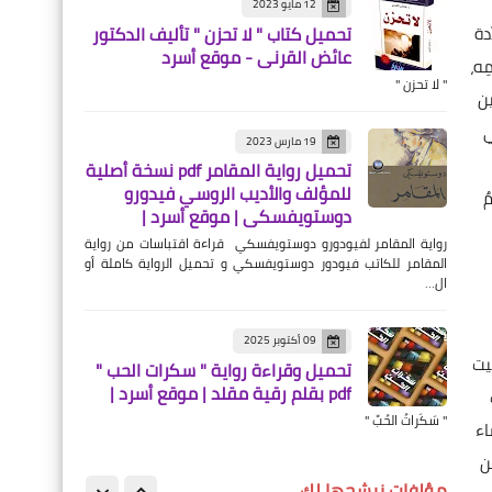
12 مايو 2023
حسيب القاضي كاملًا PDF | دار
دة
تحميل كتاب " لا تحزن " تأليف الدكتور
أسرد |
عائض القرني - موقع أسرد
ِه،
" لا تحزن "
ين
ي
19 مارس 2023
تحميل رواية المقامر pdf نسخة أصلية
خواطر
للمؤلف والأديب الروسي فيدورو
ٌ
دوستويفسكي | موقع أسرد |
تحميل وقراءة كتاب نزيف
رواية المقامر لفيودورو دوستويفسكي قراءة اقتباسات من رواية
داخلي للكاتبة سمية معتوق
المقامر للكاتب فيودور دوستويفسكي و تحميل الرواية كاملة أو
كاملًا PDF | دار أسرد |
ال…
09 أكتوبر 2025
يت
تحميل وقراءة رواية " سكرات الحب "
pdf بقلم رقية مقلد | موقع أسرد |
قصص حزينة
" سَكَراتُ الحُبِّ "
اء
تحميل وقراءة قصة إسطبل
ن
الخيل للكاتبة مروة القباني |
مؤلفات نرشحها لك