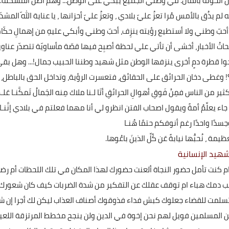
الخونة بالمال. في وطني الجميع يبكي على الوطن... وهم أصل المشكلة.
م يذُق بالأمس مُرا تعزُ عليّ بلادي ، وتعزُ عليّ أحزانها ، يا عناية اللّه المشدّ
حبّ وطني ولا أستطيع رؤيته ينزِف، أحبّ وطني وأبكي عليهِ من إهمالِ حكّام
ُ الأخبار، أخشى أن تأتي علي لحظة أصبِح فيها قصّة مأساويّة تتصدّر عناو
بحوا قطرة دمٍ أخرى ينزفها الوطن مثل شهيد وطننا الحبيب جمال!... وهل بق
غطى دخان الحرائق على الحقائق، فتعسرت الرؤية، وتداخل الحق بالباطل،
21 أبريل 2024
لناس فمِنْ فَوقِ أهوالِ الحرائقِ أتَا لـنا ملاك مِنه الجَمالُ تَمكَّنـا عَلـم
طل جاء يعلِّمُ أمةً ويقول اصحاب الفتن انظرو لي أنا مهما فعلتم في بلادي إنَّنـا
جسدًا واحدًا رغم أنوفكم حتمًا هُنـا
ظيمة ، نُحبُّها نيابةً عَن كُلِّ الذينَ باعُوها.
هيد الإنسانية
م كنت تأمل حضور النجاة ألعنت حضورك لهذا المكان في تلك اللحظات أم رض
20 أبريل 2024
ذهب دمك هباء ام توقف عقلك عن التفكير من شدة الضربات كيف كان شعورك
تسلمت للقضاء جعلوك كبش فداء فذوقوك أصناف العذاب ليكن لك أجرا إن ش
بين المسلمين فويل لهم نحن إخوة في الدين ولن ينجح مخطط المرتزقة اللعي