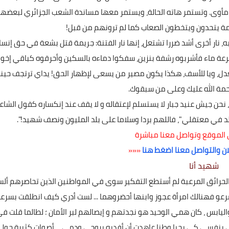
 مأوى. وتستمر هاته الحالة، ويستمر معها مساندة الشعب الجزائري لبعضه
20 يوليو 2024
يمة يتحدون ويتخطون الصعاب كما لم ترونهم من قبل!
به، نار أخرى أشد ضررا تشتعل، إنها نار الفتنة: جريمة قتل بشعة في حق إنسا
 جرعة ماء فأشربوه رشفة بنزين، سفكوا دماءه بالسكين وأحرقوه كباقي إخوا
دل، ويا للأسف، هكذا يكون مصير من يسعى لإظهار الحق! يداي ترتجف حينم
رحمة الله عليك وعلى من سبقوك.
حن جيش عنيد جبار لا يستسلم لإعتقاله و لا يقف عند إنكساره كقول الشاع
ولد في معتقلي"، فاللهم بردا وسلاما على بلد المليون ونصف شهيد!".
30 يونيو 2024
 الموقع وتواصل معنا مباشرة
ان والتواصل معنا اضغط هنا
«««
شهيد أنا
 الحرائق المرعبة لم أستطع التفكير سوى في المواطنين الذين تحاصرهم أل
سرعو فهنالك امرأة عجوز وابنها أحضروهما ... لست أدري كيف انطلقت بسرع
ليابس ، كان همي الوحيد هو نجدتهم و إيصالهم لبر الأمان ؛ لطالما قلت ف
 بنفسي كي يحيا وطنا عاهدت أن أفديه بروحي ودمي ... أصوات كثيرة حولي
29 يونيو 2024