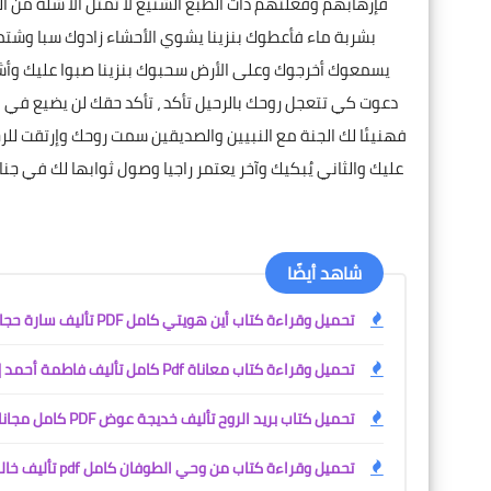
فإرهابهم وفعلتهم ذات الطبع الشنيع لا تمثل الا شلة من 
بشربة ماء فأعطوك بنزينا يشوي الأحشاء زادوك سبا وشتما 
يسمعوك أخرجوك وعلى الأرض سحبوك بنزينا صبوا عليك وأشعل
دعوت كي تتعجل روحك بالرحيل تأكد ، تأكد حقك لن يضيع في ال
فهنيئا لك الجنة مع النبيين والصديقين سمت روحك وإرتقت للر
عليك والثاني يُبكيك وآخر يعتمر راجيا وصول ثوابها لك في جنات
شاهد أيضًا
تحميل وقراءة كتاب أين هويتي كامل PDF تأليف سارة حجازي | دار أسرد |
تحميل وقراءة كتاب معاناة Pdf كامل تأليف فاطمة أحمد | قصص إنسانية مؤثرة | | دار أسرد للنشر |
تحميل كتاب بريد الروح تأليف خديجة عوض PDF كامل مجانا | دار أسرد للنشر الإلكتروني
تحميل وقراءة كتاب من وحي الطوفان كامل pdf تأليف خالد بن شعبان لحيمر | دار أسرد |