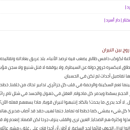
07 أغسطس 2024
روح بين النيران
عة لكوكب دامس ظالم، يصعب فيه ترصد الأنباء. بلد عريق بعاداته وتقاليده،
النطاق لايكسره خروج دولة عن السيطرة، ولا يوقفه لا قتل شنيع ولا سجن مؤب
نها تفاصيل أحداث لم تكن في الحسبان.
03 أغسطس 2024
بينما تعم السكينة والرحمة في قلب كل جزائري، تدابير تحاك من خلفنا، خطط
ر الحجم يسقط ويدمر كل ماحوله، العقل في ذهول والجسد في شلل تام، رائ
ا أحد يدري ما يحدث! بالكاد إنتبهوا لنيران قوية، ماذا يسعهم فعله الآن؟
27 مارس 2023
24 مارس 2023
20 مارس 2023
20 مارس 2023
20 مارس 2023
نجدة! كل شيء يمشي كما خطط له تماما، حتما لهيب حقد قد أصاب مدبري هاته
فذوا وكثرة هم الضحايا، العين ترى والقلب ينزف جرحا لكن الضماد إنعدم ولا ق
! لازال الخوف قائما لحد الساعة، لا أظن أن أحدا قادر على غلق رمشه، عائلا