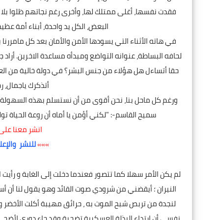
فقدت نفسها، أغلى ممتلك لها، وأخرى رغم نجاتهم ظلوا بلا
البعض، الكل يد واحدة، أبناء أمة عظ
في هاته الأثناء التي يسودها الأمن والأمان بعد كل مامررنا 
لحافه البساطة، عنوانه التواضع ومبدأه مساعدة الاخرين. أراد
حقا أتساءل هل هؤلاء من جنس البشر؟ في دولة خالية من الع
أتذكرك ياجمال، 
ورغم كل ماحل بنا، نحن أقوى من أن نستسلم بهذه السهولة، ن
سميح القاسم-: "لكني أؤمن يا أماه أن روعة الحياة ت
انشر معنا على
»»»
للنشر والإعل
لم يكن الأمر سهلا كما تتصور فعندما دخلت إلى الغابة و رأيت
النيران ؛ أيقضني من شرودي صوت القائد وهو يقول لنا أن أ
لنجدة من تربص شبح الموت به ، حرائق مهيبة أكلت الأخضر وا
نفسي أن ارتداء البذلة العسكرية تضحية وقد جاء دوري لأضحي