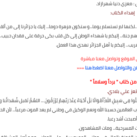
: معزي دنيا شهرازاد.
إهداء الكتاب:
لكنها لم تستسلم يوما...و ستكون مزهرة دوما... إليك يا جزائرنا إلى من ألق
م جنة... إليكم يا شهداء الوطن إلى كل قلب بكى حرقة على فقدان حبيب...
ب... إليكم يا أهل الجزائر نهدي هذا العمل.
 الموقع وتواصل معنا مباشرة
23 أبريل 2024
ان والتواصل معنا اضغط هنا
«««
ن كتاب " برداً وسلاماً "
تعز علي بلادي.
بِيلِ اللَّهِ أَمْوَاتًا بَلْ أَحْيَاءٌ عِنْدَ رَبِّهِمْ يُرْزَقُونَ ... اللهُمَّ تَقبل شُهَدائّنا و
العالمين حسبنا الله ونعم الوكيل ‏في وطني لم يعد الموت مرعباً... لأن الحي
ryry
صبحت أشد رعبا.
22 أبريل 2024
لمسرحية... ومات المشاهدون.