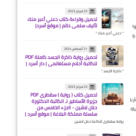
تحميل وقراءة رواية في عتمة
23 فبراير 2023
الأعماق للكاتب خليل العيشاوي
تحميل وقراءة كتاب دعني أعبر منك
تأليف سلمى حاتم | موقع أسرد|
كاملة PDF | دار أسرد |
وا
" دعني أعبر منك "
و
21 أغسطس 2024
تحميل رواية ذاكرة الجسد كاملة PDF
روايات
للكاتبة أحلام مستغانمي | دار أسرد |
" ذاكرة الجسد "
تحميل وقراءة رواية إبن
النوارس للكاتبة هبة مصطفى
كاملة PDF | دار أسرد |
23 فبراير 2023
تحميل كتاب ( رواية ) سقطرى PDF
أرنا
جزيرة الأساطير لـ الكاتبة الدكتورة
حنان لاشين - ااجزء الخامس من
اة
سلسلة مملكة البلاغة | موقع أسرد |
كتب
رواية سقطرى للكاتبة حنان لاشين
تحميل وقراءة كتاب منبع
الحكمة للكاتبة لطيفة محمد