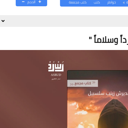
الحجم
ة
خواطر
كتب
كتب مجمعة
داً وسلاماً "