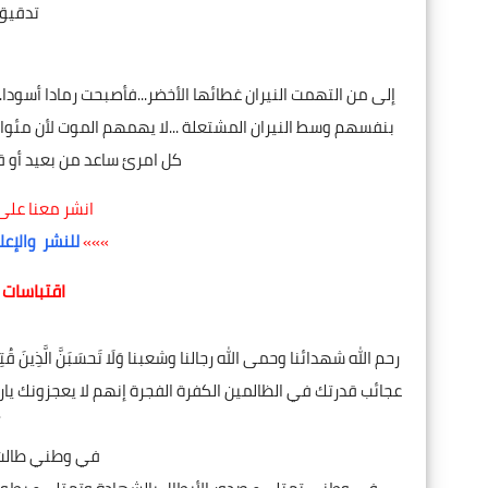
تدقيق 
إلى من التهمت النيران غطائها الأخضر...فأصبحت رمادا أسودا...
بنفسهم وسط النيران المشتعلة ...لا يهمهم الموت لأن مئواه
كل امرئ ساعد من بعيد أو قري
انشر معنا على
»»»
للنشر والإعل
اقتباسات م
رحم الله شهدائنا وحمى الله رجالنا وشعبنا وَلَا تَحسَبَنَّ الَّذِينَ قُتِلُوا فِي سَ
عجائب قدرتك في الظالمين الكفرة الفجرة إنهم لا يعجزونك يارب 
أ
في وطني طالت ا