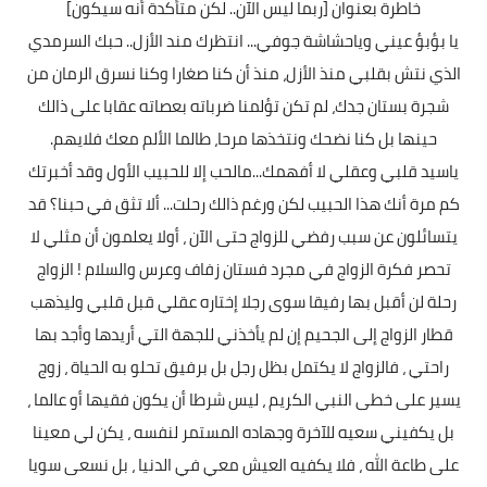
خاطرة بعنوان [ربما ليس الآن.. لكن متأكدة أنه سيكون]
يا بؤبؤ عيني وياحشاشة جوفي... انتظرك مند الأزل.. حبك السرمدي
الذي نتش بقلبي منذ الأزل، منذ أن كنا صغارا وكنا نسرق الرمان من
شجرة بستان جدك، لم تكن تؤلمنا ضرباته بعصاته عقابا على ذالك
حينها بل كنا نضحك ونتخذها مرحا، طالما الألم معك فلايهم.
ياسيد قلبي وعقلي لا أفهمك...مالحب إلا للحبيب الأول وقد أخبرتك
كم مرة أنك هذا الحبيب لكن ورغم ذالك رحلت... ألا تثق في حبنا؟ قد
يتسائلون عن سبب رفضي للزواج حتى الآن ، أولا يعلمون أن مثلي لا
تحصر فكرة الزواج في مجرد فستان زفاف وعرس والسلام ! الزواج
رحلة لن أقبل بها رفيقا سوى رجلا إختاره عقلي قبل قلبي وليذهب
قطار الزواج إلى الجحيم إن لم يأخذني للجهة التي أريدها وأجد بها
راحتي ، فالزواج لا يكتمل بظل رجل بل برفیق تحلو به الحياة ، زوج
يسير على خطى النبي الكريم ، ليس شرطا أن يكون فقيها أو عالما ،
بل يكفيني سعيه للآخرة وجهاده المستمر لنفسه ، يكن لي معينا
على طاعة الله ، فلا يكفيه العيش معي في الدنيا ، بل نسعى سويا