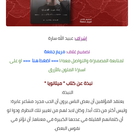
إشراف
: عبيد الله سارة
تصميم غلاف
:
مريم جمعة
لمتابعة المصمم/ة والتواصل معه/ا
»»» اضغط هنا «««
او على
اسم/ا الملون بالأزرق
نبذة عن كتاب " ميتانويا "
النبذة:
يعتقد المؤلفين أن بعض الناس يرون أن الحب مجرد مشاعر عابرة؛
وليس أكثر من ذلك أبدا، وكان لابد لهم من تغيير تلك النظرة، ودوا لو
أن كلماتهم القليلة في عددها الكبيرة في معناها، أن تؤثر في
نفوس البعض.