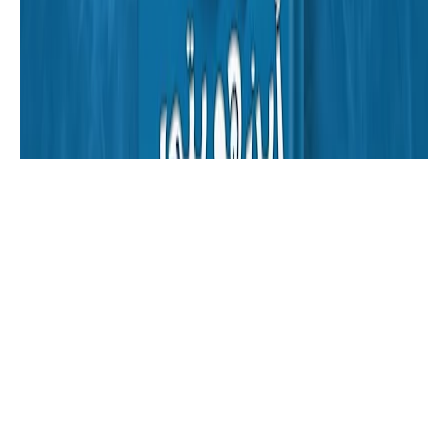
خواطر
كتاب " شفق " كتاب خواطر مجمع | موقع
أسرد |ك