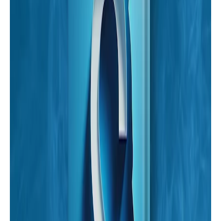
أحمد | موقع أسرد |
قصص
قصة " أحببت روحه " بقلم / سارة عثمان |
موقع أسرد |