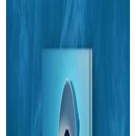
خواطر
كتاب: غرور أنثى - كتاب مجمع لعدة
مؤلفين | أسرد |
قصص
يعيش بداخله - قصة قصيرة - بقلم حبيبة