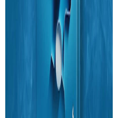
خواطر
أقلام مبعثرة - كيان روكان - | موقع أسرد |
قصص رعب
قصة الرعب " أرعانيت " بقلم دينا خالد |
موقع أسرد |