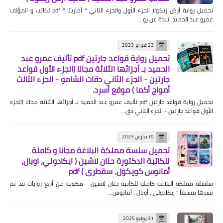
تحميل رواية أرض زيكولا الجزء الأول والجزء التاني " أماريتا " pdf لكاتب و المؤلف
عمرو عبد الحميد. نبذة عن رو…
23 فبراير 2023
تحميل رواية قواعد جارتين pdf تأليف عمرو عبد
الحميد بـ أجزائها الثلاثة مجانا (الجزء الأول قواعد
جارتين - الجزء الثاني دقات الشامو - الجزء الثالث
أمواج أكما ) موقع أسرد.
تحميل رواية قواعد جارتين pdf تأليف عمرو عبد الحميد بـ أجزائها الثلاثة مجانا (الجزء
الأول قواعد جارتين - الجزء الثاني دق…
19 مارس 2023
تحميل سلسة مملكة البلاغة مجانا و كاملة
للكاتبة الدكتورة حنان لاشين ( ايكادولي، اوبال،
أمانوس كويكول، سقطري ) pdf
سلسلة مملكة البلاغة كاملة للكاتبة حنان لاشين مكونة من أربع روايات قد تم
نشرها مسبقاً " إيكادولي ، أوبال ، أمانوس…
31 يوليو 2025