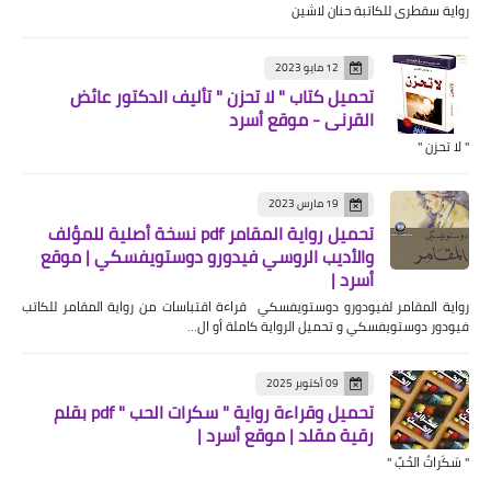
رواية سقطرى للكاتبة حنان لاشين
12 مايو 2023
تحميل كتاب " لا تحزن " تأليف الدكتور عائض
القرني - موقع أسرد
" لا تحزن "
19 مارس 2023
تحميل رواية المقامر pdf نسخة أصلية للمؤلف
والأديب الروسي فيدورو دوستويفسكي | موقع
أسرد |
رواية المقامر لفيودورو دوستويفسكي قراءة اقتباسات من رواية المقامر للكاتب
فيودور دوستويفسكي و تحميل الرواية كاملة أو ال…
09 أكتوبر 2025
تحميل وقراءة رواية " سكرات الحب " pdf بقلم
رقية مقلد | موقع أسرد |
" سَكَراتُ الحُبِّ "