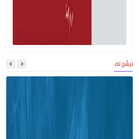
نرشّح لك