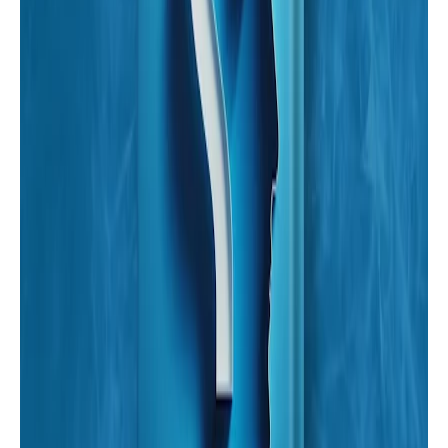
قصص رعب
قصة ‏" الحارس" ‏بقلم/ حبيبة ‏محمود |
أسرد |