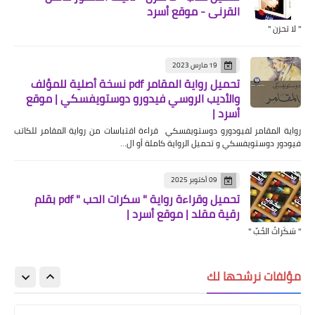
القرني - موقع أسرد
" لا تحزن "
19 مارس 2023
تحميل رواية المقامر pdf نسخة أصلية للمؤلف
والأديب الروسي فيدورو دوستويفسكي | موقع
أسرد |
رواية المقامر لفيودورو دوستويفسكي قراءة اقتباسات من رواية المقامر للكاتب
فيودور دوستويفسكي و تحميل الرواية كاملة أو ال…
09 أكتوبر 2025
تحميل وقراءة رواية " سكرات الحب " pdf بقلم
رقية مقلد | موقع أسرد |
" سَكَراتُ الحُبِّ "
مؤلفات نرشحها لك