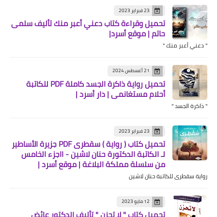
23 فبراير 2023
تحميل وقراءة كتاب دعني أعبر منك تأليف سلمى
حاتم | موقع أسرد|
" دعني أعبر منك "
21 أغسطس 2024
تحميل رواية ذاكرة الجسد كاملة PDF للكاتبة
أحلام مستغانمي | دار أسرد |
" ذاكرة الجسد "
23 فبراير 2023
تحميل كتاب ( رواية ) سقطرى PDF جزيرة الأساطير
لـ الكاتبة الدكتورة حنان لاشين - ااجزء الخامس
من سلسلة مملكة البلاغة | موقع أسرد |
رواية سقطرى للكاتبة حنان لاشين
12 مايو 2023
تحميل كتاب " لا تحزن " تأليف الدكتور عائض