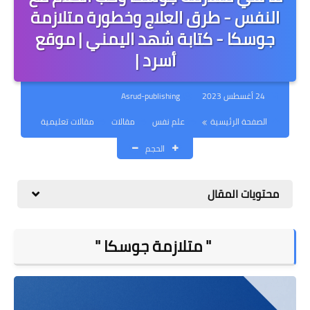
مقالات
النفس - طرق العلاج وخطورة متلازمة
جوسكا - كتابة شهد اليمني | موقع
كتب
أسرد |
قصائد
24 أغسطس 2023
Asrud-publishing
دورة - كورس - تعليم
الكتابة
الصفحة الرئيسية
علم نفس
مقالات
مقالات تعليمية
الحجم
محتويات المقال
" متلازمة جوسكا "