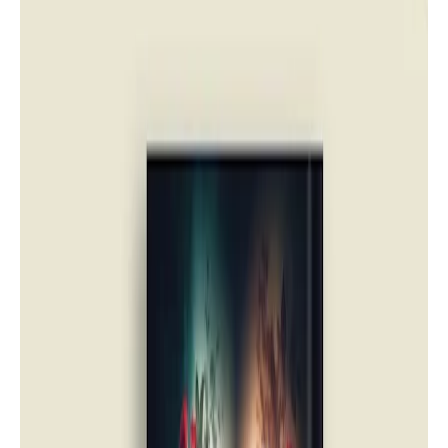
روايات
تحميل وقراءة رواية بوابات من بعد أخر
pdf كاملة تأليف خليل العيشاوي | دار أسرد
|