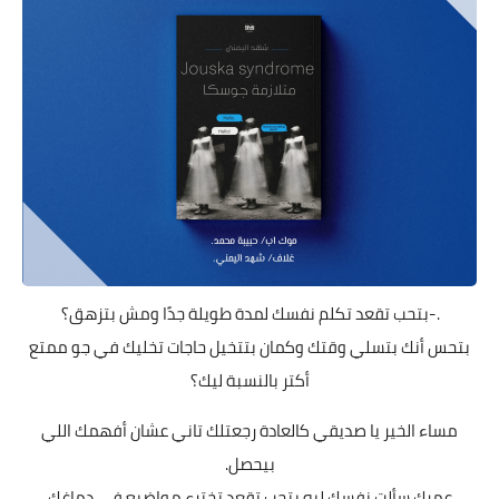
.-بتحب تقعد تكلم نفسك لمدة طويلة جدًا ومش بتزهق؟
بتحس أنك بتسلي وقتك وكمان بتتخيل حاجات تخليك في جو ممتع
أكتر بالنسبة ليك؟
مساء الخير يا صديقي كالعادة رجعتلك تاني عشان أفهمك اللي
بيحصل.
عمرك سألت نفسك ليه بتحب تقعد تخترع مواضيع في دماغك