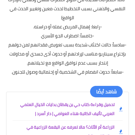
النفسي والذهني بسبب التخطيط لحدث معين وتغيير الحدث في
الواقع)
-رابعا: إهمال المريض عمله أو دراسته.
-خامساً: اضطراب الجو الأسري
-سادساً: حالات اكتئاب شديدة بسبب تعويض فقدانهم لمن حولهم
بإختراع سيناريو مناسب لإرادتهم أو حدوث أذى جسدي أو محاولات
إنتحار بسبب عدم توافق الواقع مع تخيلاتهم.
-سابعاً: حدوث انفصام في الشخصية أو إحتمالية وصول للجنون.
شاهد أيضًا
تحميل وقراءة كتاب حي بن يقظان بدايات الخيال العلمي
العربي تأليف الكاتبة هناء العوامي | دار أسرد |
الزراعة أم الأثاث؟ مالا تعرفه عن البقعة الزراعية في