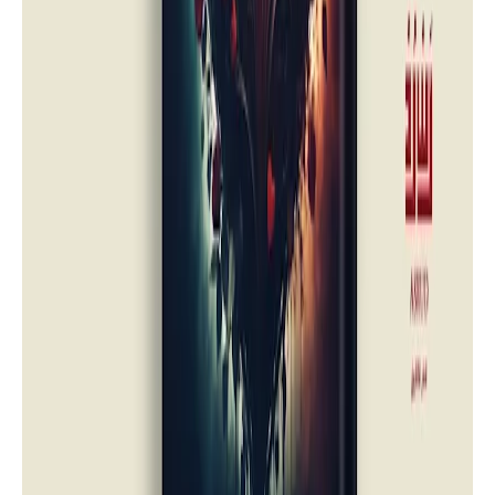
Novel
Loading and reading the Secrets
Revealer (Bank Ghost) by Muhammad
Saad |Asrud|