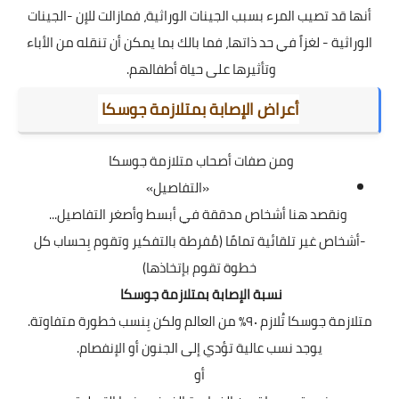
أنها قد تصيب المرء بسبب الجينات الوراثية، فمازالت للإن -الجينات
الوراثية - لغزاً في حد ذاتها، فما بالك بما يمكن أن تنقله من الأباء
وتأثيرها على حياة أطفالهم.
أعراض الإصابة بمتلازمة جوسكا
ومن صفات أصحاب متلازمة جوسكا
«التفاصيل»
ونقصد هنا أشخاص مدققة في أبسط وأصغر التفاصيل...
-أشخاص غير تلقائية تمامًا (مُفرطة بالتفكير وتقوم بِحساب كل
خطوة تقوم بإتخاذها)
نسبة الإصابة بمتلازمة جوسكا
متلازمة جوسكا تُلازم ٩٠٪ من العالم ولكن بِنسب خطورة متفاوتة.
يوجد نسب عالية تؤدي إلى الجنون أو الإنفصام.
أو