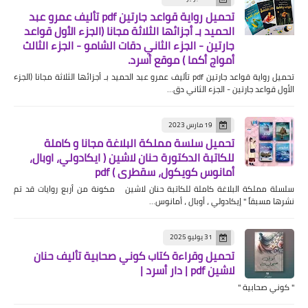
تحميل رواية قواعد جارتين pdf تأليف عمرو عبد
الحميد بـ أجزائها الثلاثة مجانا (الجزء الأول قواعد
جارتين - الجزء الثاني دقات الشامو - الجزء الثالث
أمواج أكما ) موقع أسرد.
تحميل رواية قواعد جارتين pdf تأليف عمرو عبد الحميد بـ أجزائها الثلاثة مجانا (الجزء
الأول قواعد جارتين - الجزء الثاني دق…
19 مارس 2023
تحميل سلسة مملكة البلاغة مجانا و كاملة
للكاتبة الدكتورة حنان لاشين ( ايكادولي، اوبال،
أمانوس كويكول، سقطري ) pdf
سلسلة مملكة البلاغة كاملة للكاتبة حنان لاشين مكونة من أربع روايات قد تم
نشرها مسبقاً " إيكادولي ، أوبال ، أمانوس…
31 يوليو 2025
تحميل وقراءة كتاب كوني صحابية تأليف حنان
لاشين pdf | دار أسرد |
" كوني صحابية "