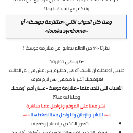
وتتكلم مع نفسك عليها؟
وهنا كان الجواب الآتي «متلازمة جوسكا» أو
«Jouska syndrome»
نظريًا ٩٠٪ من العالم بيعانوا من متلازمة جوسكا!!
-طيب هي خطيرة؟
خليني أوضحلك أن للأسف آه هي خطيرة، بس مش في كل الحالات
(هوضحلك أكتر يا صديقي بس لازم نعرف
الأسباب اللي نتجت عنها «متلازمة جوسكا»
عشان أقدر أوضحلك
وصلنا ليه هنا؟)
انشر معنا على الموقع وتواصل معنا مباشرة
»»»
للنشر والإعلان والتواصل معنا اضغط هنا
«««
شعور الشخص بإنه عاجز وضعيف.
تعرض الشخص لضغوطات نفسية ومسؤوليات أكتر من