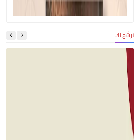
نرشّح لك