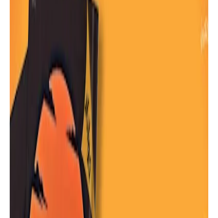
كتب
تحميل كتاب " وأخيرا اكتشفت السعادة "
للدكتور عائض القرني مؤلف كتاب لا تحزن
| موقع أسرد |