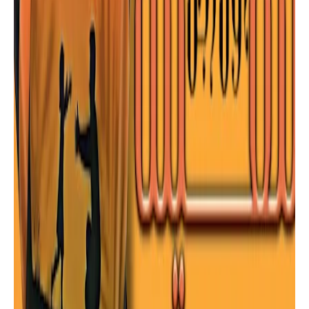
إشراف بلقاضي نسرين و آية خنفر | موقع
أسرد |
كتب
كتاب " واصبر وما صبرك إلا بالله " بقلم/
ياسين فخر الدين |موقع أسرد |