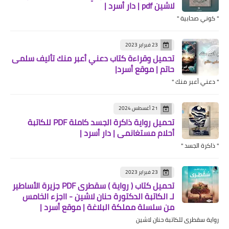
لاشين pdf | دار أسرد |
" كوني صحابية "
23 فبراير 2023
تحميل وقراءة كتاب دعني أعبر منك تأليف سلمى
حاتم | موقع أسرد|
" دعني أعبر منك "
21 أغسطس 2024
تحميل رواية ذاكرة الجسد كاملة PDF للكاتبة
أحلام مستغانمي | دار أسرد |
" ذاكرة الجسد "
23 فبراير 2023
تحميل كتاب ( رواية ) سقطرى PDF جزيرة الأساطير
لـ الكاتبة الدكتورة حنان لاشين - ااجزء الخامس
من سلسلة مملكة البلاغة | موقع أسرد |
رواية سقطرى للكاتبة حنان لاشين