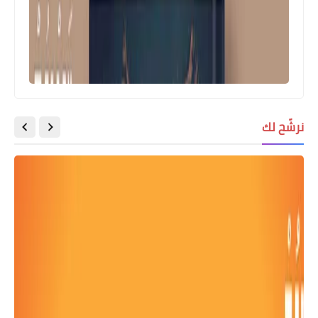
نرشّح لك