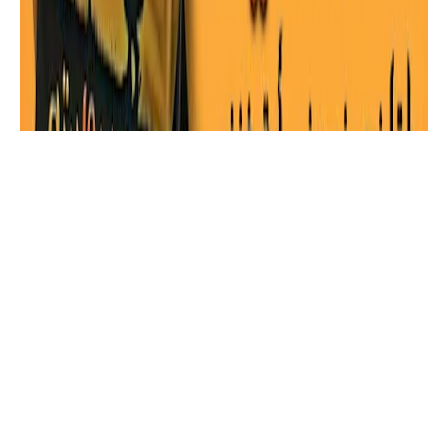
علم نفس
تحميل كتاب وأخيرا اكتشفت السعادة
عائض القرني pdf | موقع أسرد |