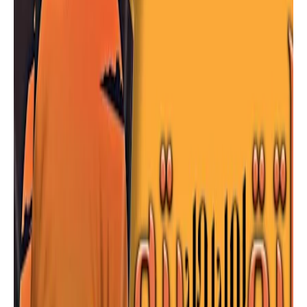
علم نفس
ملخص كتاب السماح بالرحيل تأليف ديفيد
هاوكينز إعداد الدكتورة نورهان وليد |
موقع أسرد |
كتب
تحميل كتاب " أول رجل التقيته " الذي
يتحدث عن نعمة وجود الأب | كتاب جامع