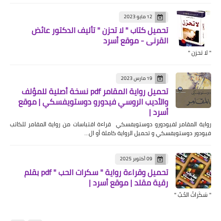
12 مايو 2023
تحميل كتاب " لا تحزن " تأليف الدكتور عائض
القرني - موقع أسرد
" لا تحزن "
19 مارس 2023
تحميل رواية المقامر pdf نسخة أصلية للمؤلف
والأديب الروسي فيدورو دوستويفسكي | موقع
أسرد |
رواية المقامر لفيودورو دوستويفسكي قراءة اقتباسات من رواية المقامر للكاتب
فيودور دوستويفسكي و تحميل الرواية كاملة أو ال…
09 أكتوبر 2025
تحميل وقراءة رواية " سكرات الحب " pdf بقلم
رقية مقلد | موقع أسرد |
" سَكَراتُ الحُبِّ "