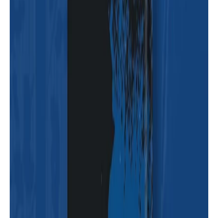
حنان لاشين
تحميل كتاب منارات الحب PDF كامل
للدكتورة حنان لاشين | دار أسرد |