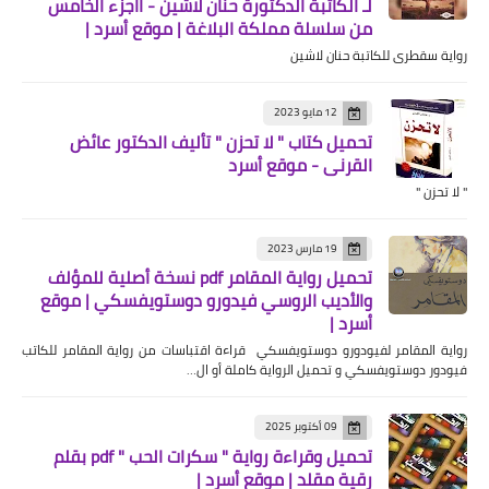
لـ الكاتبة الدكتورة حنان لاشين - ااجزء الخامس
من سلسلة مملكة البلاغة | موقع أسرد |
رواية سقطرى للكاتبة حنان لاشين
12 مايو 2023
تحميل كتاب " لا تحزن " تأليف الدكتور عائض
القرني - موقع أسرد
" لا تحزن "
19 مارس 2023
تحميل رواية المقامر pdf نسخة أصلية للمؤلف
والأديب الروسي فيدورو دوستويفسكي | موقع
أسرد |
رواية المقامر لفيودورو دوستويفسكي قراءة اقتباسات من رواية المقامر للكاتب
فيودور دوستويفسكي و تحميل الرواية كاملة أو ال…
09 أكتوبر 2025
تحميل وقراءة رواية " سكرات الحب " pdf بقلم
رقية مقلد | موقع أسرد |