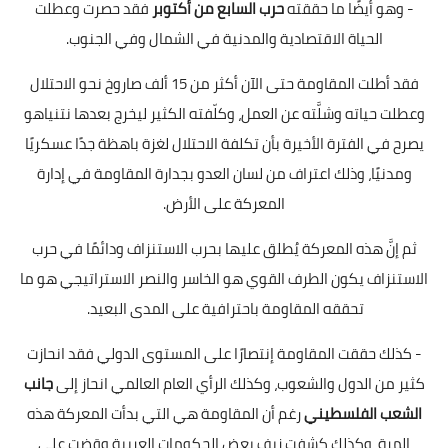
- وهو أيضًا ما حققته
حرب السابع من أكتوبر
فقد حصرت وعطلت
الحياة الاقتصادية والمدنية في الشمال وفي الجنوب.
فقد أطلت المقاومة حتى الآن أكثر من 15 ألف صاروخ نحو الاحتلال
وعطلت حياته وشلَّته عن العمل، وكلّفته الكثير ليخرج بعدها نتنياهو
يصرح في الفترة الأخيرة بأن تكلفة الاحتلال لغزة باهظة جدًا عسكريًا
ومدنيًا، وذلك اعتراف من لسان العدو بجدارة المقاومة في إدارة
المعركة على الأرض.
ثم إنَّ هذه المعركة يُطلق عليها بحرب الاستنزاف ودائمًا في حرب
الاستنزاف يكون الطرف القوي هو الخاسر والنصر الاستراتيجي هو ما
تحققه المقاومة باحترافية على المدى البعيد.
- كذلك حققت المقاومة إنتصارًا على المستوى الدولي فقد انحازت
كثير من الدول والشعوب، وكذلك الرأي العام العالمي انحاز إلى
جانب
الشعب الفلسطيني
رغم أن المقاومة هي التي بدأت المعركة هذه
المرة، وكذلك كشفت زيف بعض الحكومات العربية وقضت على