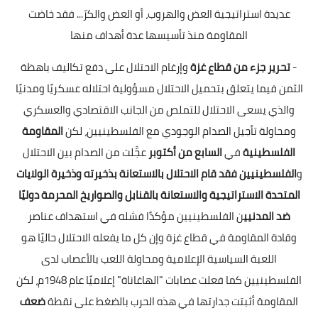
عديدة استراتيجية العض والهروب، أو العض والكرّ... فقد خاضت
المقاومة منذ تأسيسها عدة أهداف منها
-
تحرير جزء من قطاع غزة
وإرغام الاحتلال على دفع تكاليف باهظة
الثمن فيما يتعلق بتحميل الاحتلال مسؤولية احتلاله عسكريًا ومدنيًا
والذي يسعى الاحتلال للتملص من الجانب الاقتصادي والعسكري
ومحاولة تأجيل الصدام الوجودي مع الفلسطينيين، لكن
المقاومة
الفلسطينية
في
السابع من أكتوبر
عجَّلت من الصدام بين الاحتلال
و
الفلسطينيين فقد قام الاحتلال بالاستعانة بذخيرته وذخيرة الولايات
المتحدة الاستراتيجية والاستعانة بالقنابل والصواريخ المحرمة دوليًا
ضد المدنيي
ن الفلسطينيين مؤكدًا فشله في استهداف عناصر
وقادة المقاومة في قطاع غزة وإن كل ما يفعله الاحتلال حاليًا هو
اللعبة السياسية الإعلامية ومحاولة اللعب بالأعصاب لدى
الفلسطينيين كما فعلت عصابات "الهاغاناة" إعلاميًا عام 1948م، لكن
المقاومة أثبتت جدارتها في هذه الحرب بالضغط على نقطة
ضعف