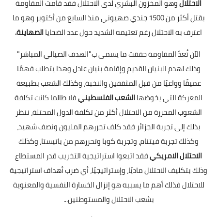
الاحتلال
وهو المخزون البشري لدى الاحتلال فقد قامت المقاومة
بقتل أكثر من 1500 جندي صهيوني منذ السابع من أكتوبر وهو ما
اعترف به الاحتلال رغم تعتيمه الشديد حول عدد الضحايا
الصهاينة.
الآن تُعدّ المقاومة حققت ما يسمى ب"الهدف الصيالي المباشر"
وذلك لهدم البنيان القديم وإقامة بنيان عادل وهذا يتطلب فهمًا
عميقًا وواعيًا من قبل المثقفين والنخبة، وكذلك الشعب بطبيعة
المعركة التي يخوضها
الشعب الفلسطيني
فلا طالما كانت تكلفة
الشعوب المحررة من الاحتلال أكثر من تكلفة الدول المحتلة، ننظر
بذلك إلى تجربة الجزائر فقد كلف تحررهم المليون ونصف شهيد،
وكذلك تجربة فيتنام، وتجربة كوبا وتحررهم من باتيستا، وكذلك
الاحتلال الامريكي
فقد اتبعوا استراتيجية التخريب قدر المستطاع
وذلك بتكليف الاحتلال ماديًا، وإستراتيجيًا، أي ضرب أهداف استراتيجية
للاحتلال فذلك أهم ما يسببه هو إنزال الخسارة النفسية والمعنوية
بشعب الاحتلال والمستوطنين...