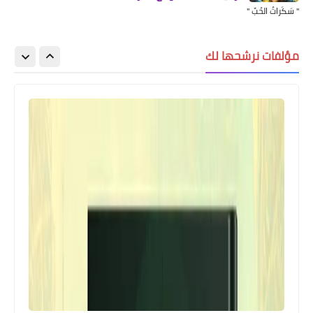
" سَكَراتُ الحُبِّ "
مؤلفات نرشحها لك