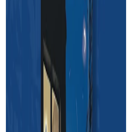
روايات
تحميل وقراءة رواية أصداء من زمن آخر
تأليف هناء العوامي | كاملة pdf | دار
أسرد
روايات
تحميل وقراءة رواية " حين حب " كاملة
PDF بقلم المؤلفة مرمر محمد | موقع
أسرد |