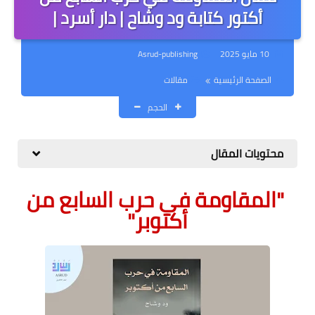
مقالات
أكتور كتابة ود وشاح | دار أسرد |
كتب
10 مايو 2025
Asrud-publishing
قصائد
الصفحة الرئيسية
مقالات
دورة - كورس - تعليم
الحجم
الكتابة
محتويات المقال
"المقاومة في حرب السابع من
أكتوبر"