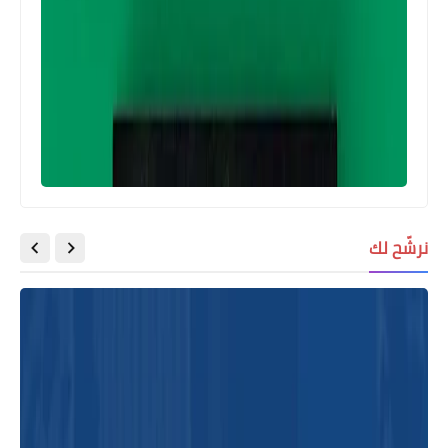
نرشّح لك