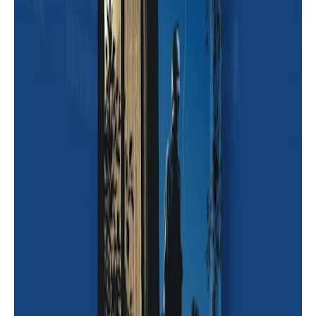
خواطر
كتاب غبار من الذاكرة تأليف الصديقتين
بيان الرملي / صفاء طوباسي | حمله مجانا
الأن من موقع أسرد