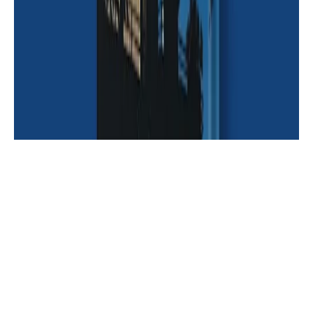
قصص
تحميل وقراءة قصة المراهقة القزمة
كاملة تأليف نوران طاهر | قصص أطفال |
دار أسرد للنشر |
أشخاص
مقال صراع القيم والأفكار بين العقلية