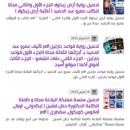
تحميل رواية أرض زيكولا الجزء الأول والثاني مجانا
للكاتب عمرو عبد الحميد ( ثنائية أرض زيكولا )
تحميل رواية أرض زيكولا الجزء الأول والجزء التاني " أماريتا " pdf لكاتب و المؤلف
عمرو عبد الحميد. نبذة عن رو…
23 فبراير 2023
تحميل رواية قواعد جارتين pdf تأليف عمرو عبد
الحميد بـ أجزائها الثلاثة مجانا (الجزء الأول قواعد
جارتين - الجزء الثاني دقات الشامو - الجزء الثالث
أمواج أكما ) موقع أسرد.
تحميل رواية قواعد جارتين pdf تأليف عمرو عبد الحميد بـ أجزائها الثلاثة مجانا (الجزء
الأول قواعد جارتين - الجزء الثاني دق…
19 مارس 2023
تحميل سلسة مملكة البلاغة مجانا و كاملة
للكاتبة الدكتورة حنان لاشين ( ايكادولي، اوبال،
أمانوس كويكول، سقطري ) pdf
سلسلة مملكة البلاغة كاملة للكاتبة حنان لاشين مكونة من أربع روايات قد تم
نشرها مسبقاً " إيكادولي ، أوبال ، أمانوس…