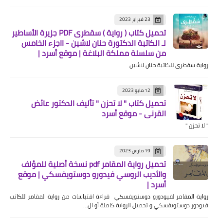
23 فبراير 2023
تحميل كتاب ( رواية ) سقطرى PDF جزيرة الأساطير
لـ الكاتبة الدكتورة حنان لاشين - ااجزء الخامس
من سلسلة مملكة البلاغة | موقع أسرد |
رواية سقطرى للكاتبة حنان لاشين
12 مايو 2023
تحميل كتاب " لا تحزن " تأليف الدكتور عائض
القرني - موقع أسرد
" لا تحزن "
19 مارس 2023
تحميل رواية المقامر pdf نسخة أصلية للمؤلف
والأديب الروسي فيدورو دوستويفسكي | موقع
أسرد |
رواية المقامر لفيودورو دوستويفسكي قراءة اقتباسات من رواية المقامر للكاتب
فيودور دوستويفسكي و تحميل الرواية كاملة أو ال…