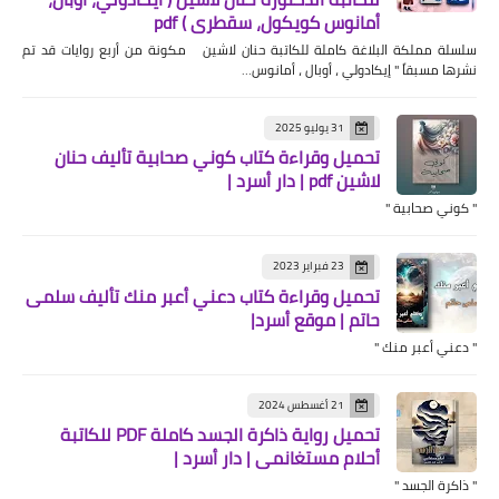
أمانوس كويكول، سقطري ) pdf
سلسلة مملكة البلاغة كاملة للكاتبة حنان لاشين مكونة من أربع روايات قد تم
نشرها مسبقاً " إيكادولي ، أوبال ، أمانوس…
31 يوليو 2025
تحميل وقراءة كتاب كوني صحابية تأليف حنان
لاشين pdf | دار أسرد |
" كوني صحابية "
23 فبراير 2023
تحميل وقراءة كتاب دعني أعبر منك تأليف سلمى
حاتم | موقع أسرد|
" دعني أعبر منك "
21 أغسطس 2024
تحميل رواية ذاكرة الجسد كاملة PDF للكاتبة
أحلام مستغانمي | دار أسرد |
" ذاكرة الجسد "