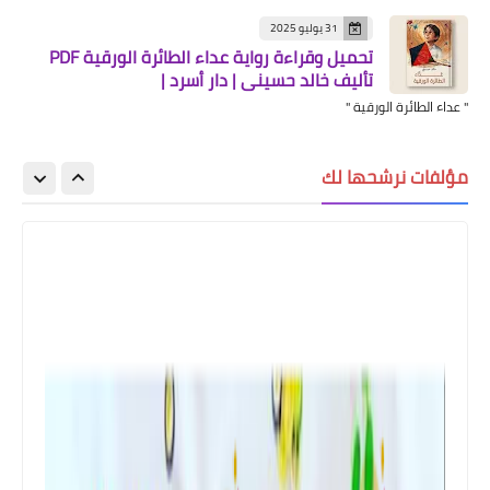
31 يوليو 2025
تحميل وقراءة رواية عداء الطائرة الورقية PDF
تأليف خالد حسيني | دار أسرد |
" عداء الطائرة الورقية "
مؤلفات نرشحها لك