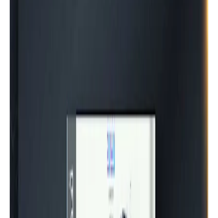
مقالات
مقال صلصال لا ينكسر - عن توبة العبد لله
عز وجل - تأليف لمياء العيدودي | موقع
أسرد |
علم نفس
ملخص كامل لكتاب أشهر 50 خرافة في
علم النفس إعداد فرح ابراهيم | موقع