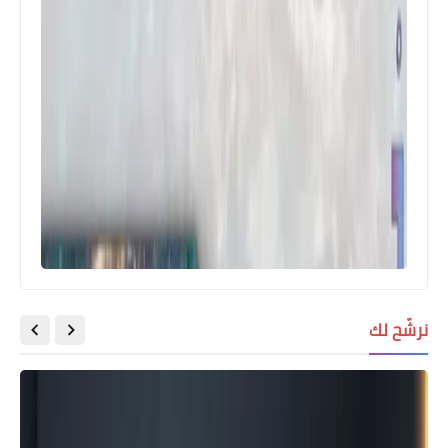
نرشّح لك