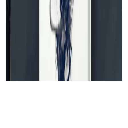
حنان لاشين
تحميل كتاب ( رواية ) سقطرى PDF جزيرة
الأساطير لـ الكاتبة الدكتورة حنان لاشين -
ااجزء الخامس من سلسلة مملكة البلاغة |
موقع أسرد |