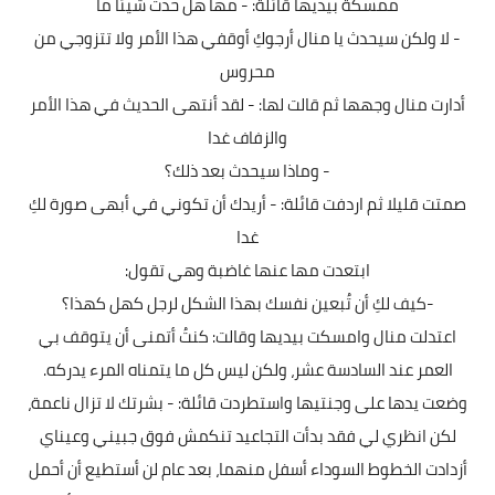
ممسكة بيديها قائلة: - مها هل حدث شيئا ما
- لا ولكن سيحدث يا منال أرجوكِ أوقفي هذا الأمر ولا تتزوجي من
محروس
أدارت منال وجهها ثم قالت لها: - لقد أنتهى الحديث في هذا الأمر
والزفاف غدا
- وماذا سيحدث بعد ذلك؟
صمتت قليلا ثم اردفت قائلة: - أريدك أن تكوني في أبهى صورة لكِ
غدا
ابتعدت مها عنها غاضبة وهي تقول:
-كيف لكِ أن تُبعين نفسك بهذا الشكل لرجل كهل كهذا؟
اعتدلت منال وامسكت بيديها وقالت: كنتُ أتمنى أن يتوقف بي
العمر عند السادسة عشر، ولكن ليس كل ما يتمناه المرء يدركه.
وضعت يدها على وجنتيها واستطردت قائلة: - بشرتك لا تزال ناعمة،
لكن انظري لي فقد بدأت التجاعيد تنكمش فوق جبيني وعيناي
أزدادت الخطوط السوداء أسفل منهما، بعد عام لن أستطيع أن أحمل