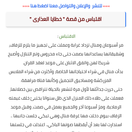
»»»
للنشر والإعلان والتواصل معنا اضغط هنا
«««
اقتباس من قصة " خطايا العذارى "
الاقتباس
:
مر أسبوعان ومنال تزداد غرابة وعملت على تجهيز ما يلزم للزفاف،
وشقيقاتها يساعدانها بصمت حتى جاء محروس وتم التنازل وأصبح
شريكا لهن واتفق الاثنان على موعد لعقد القران.
بدأت منال في شراء احتياجاتها الخاصة، وأكثرت من شراء الملابس
المزركشة ومساحيق التجميل وكأنها فتاة مراهقة.
حتى حررت جدائلها لأول مرة لتشعر بالحياة تتراقص بين خصلاتها،
فعملت على طلاء ذلك المنزل الذي ظل سنواتا يختبئ خلف غيمته
الرمادية. ومرّ أسبوعا آخر والجميع يعمل في صمت، وقبل موعد
الزفاف بيوم، دخلت مها غرفة منال وهي تبكي، جلست جانبها ..
استدارت لها بعد أن أيقظها صوتها الباكي.. اعتدلت في جلستها