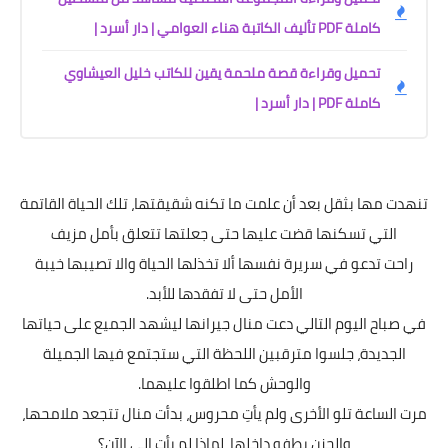
كاملة PDF تأليف الكاتبة هناء العوامي | دار أسرد |
تحميل وقراءة قصة ملحمة يقين للكاتب خليل العيشاوي
كاملة PDF | دار أسرد |
تنهدت مها بثقل بعد أن علمت ما تكنه شقيقتها، تلك الحياة القاتمة
التي تسكنها قضت عليها حتى جعلتها تتعلق بأمل مزيف
راحت تدعو في سريرة نفسها ألا تخذلها الحياة والا تصيبها خيبة
الأمل حتى لا تفقدها للأبد.
في صباح اليوم التالي دعت منال جيرانها ليشهد الجميع على حياتها
الجديدة، جلسوا مترقبين اللحظة التي ستجتمع فيها الجميلة
والوحش كما اطلقوا عليهما.
مرت الساعة تلو الأخرى ولم يأتِ محروس، بدأت منال تتجعد ملامحها،
والحزن يطفو داخلها، لماذا لم يأتِ إلى الآن؟