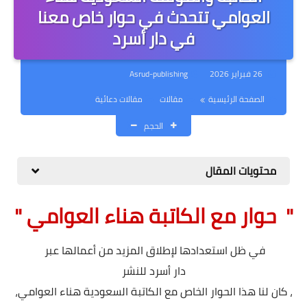
مقالات
العوامي تتحدث في حوار خاص معنا
في دار أسرد
كتب
قصائد
26 فبراير 2026
Asrud-publishing
الصفحة الرئيسية
مقالات
مقالات دعائية
دورة - كورس - تعليم
الكتابة
الحجم
محتويات المقال
" حوار مع الكاتبة هناء العوامي "
في ظل استعدادها لإطلاق المزيد من أعمالها عبر
دار أسرد للنشر
، كان لنا هذا الحوار الخاص مع الكاتبة السعودية هناء العوامي،