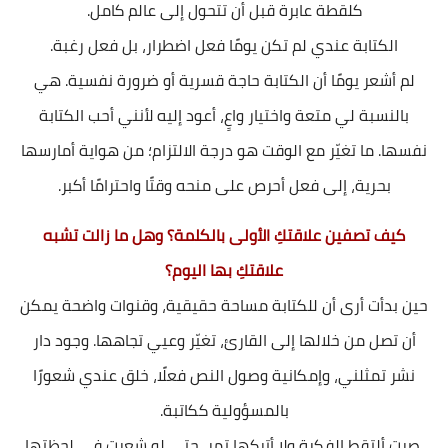
كلقطة عابرة قبل أن تتحول إلى عالم كامل.
الكتابة عندي لم تكن يومًا فعل اضطرار، بل فعل رغبة.
لم أشعر يومًا أن الكتابة حاجة قسرية أو ضرورة نفسية. هي
بالنسبة لي متعة واختيار واعٍ، أعود إليه لأنني أحب الكتابة
نفسها. ما تغيّر مع الوقت هو درجة الالتزام؛ من هواية أمارسها
بحرية، إلى فعل أحرص على منحه وقتًا واحترامًا أكبر.
كيف تصفين علاقتكِ الأولى بالكلمة؟ وهل ما زالت تشبه
علاقتكِ بها اليوم؟
حين بدأت أرى أن للكتابة مساحة حقيقية، وقنوات واضحة يمكن
أن تصل من خلالها إلى القارئ، تغيّر وعيي تجاهها. وجود دار
نشر تمثلني، وإمكانية وصول النص فعلًا، خلق عندي شعورًا
بالمسؤولية ككاتبة.
صرت ألتقط الفكرة ولا أتركها تمر، حتى لو شعرت في لحظتها