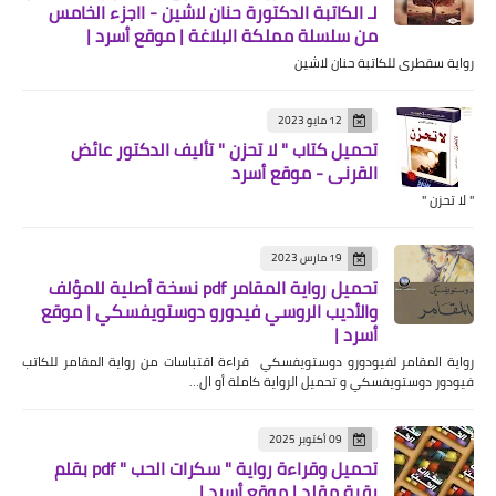
لـ الكاتبة الدكتورة حنان لاشين - ااجزء الخامس
من سلسلة مملكة البلاغة | موقع أسرد |
رواية سقطرى للكاتبة حنان لاشين
12 مايو 2023
تحميل كتاب " لا تحزن " تأليف الدكتور عائض
القرني - موقع أسرد
" لا تحزن "
19 مارس 2023
تحميل رواية المقامر pdf نسخة أصلية للمؤلف
والأديب الروسي فيدورو دوستويفسكي | موقع
أسرد |
رواية المقامر لفيودورو دوستويفسكي قراءة اقتباسات من رواية المقامر للكاتب
فيودور دوستويفسكي و تحميل الرواية كاملة أو ال…
09 أكتوبر 2025
تحميل وقراءة رواية " سكرات الحب " pdf بقلم
رقية مقلد | موقع أسرد |