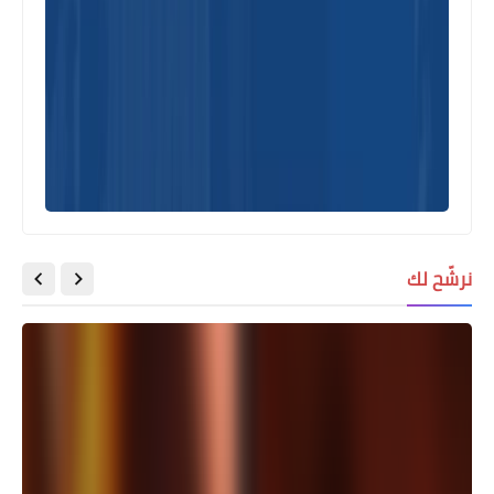
نرشّح لك