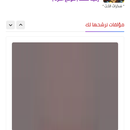
" سَكَراتُ الحُبِّ "
مؤلفات نرشحها لك